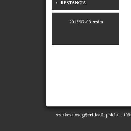
RESTANCIA
<<
2015/07-08. szám
>>
szerkesztoseg@criticailapok.hu · 1085