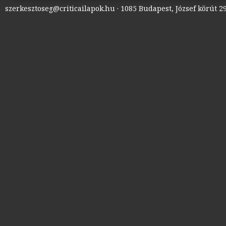
szerkesztoseg@criticailapok.hu · 1085 Budapest, József körút 29