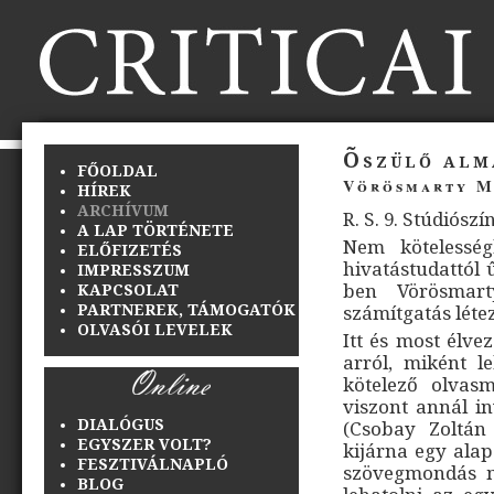
Õszülő alm
FŐOLDAL
Vörösmarty M
HÍREK
ARCHÍVUM
R. S. 9. Stúdiósz
A LAP TÖRTÉNETE
Nem kötelesség
ELŐFIZETÉS
hivatástudattól 
IMPRESSZUM
ben Vörösmart
KAPCSOLAT
PARTNEREK, TÁMOGATÓK
számítgatás léte
OLVASÓI LEVELEK
Itt és most élvez
arról, miként 
kötelező olvasm
viszont annál i
DIALÓGUS
(Csobay Zoltá
EGYSZER VOLT?
kijárna egy alap
FESZTIVÁLNAPLÓ
szövegmondás m
BLOG