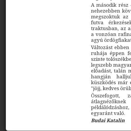
A második rész 
nehezebben köve
megszoktuk az 
futva érkezése
traktusban, az 
a vonzóan rafiná
agyú ördögfiakat
Változást ebben 
ruhája éppen fe
szinte tolószékb
legszebb magyar 
előadást, talán 
hangján hallj
küszködés már el
"jöjj, kedves örü
Összefogott, 
átlagnézőkne
példálódzáshoz
egyaránt való.
Budai Katalin