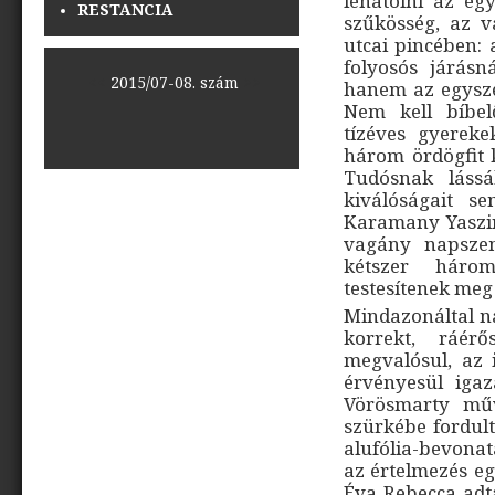
lehatolni az eg
RESTANCIA
szűkösség, az 
utcai pincében: 
folyosós járásn
<<
2015/07-08. szám
>>
hanem az egysze
Nem kell bíbelőd
tízéves gyerek
három ördögfit 
Tudósnak láss
kiválóságait s
Karamany Yaszin
vagány napszem
kétszer három
testesítenek meg 
Mindazonáltal na
korrekt, ráér
megvalósul, az 
érvényesül igaz
Vörösmarty műv
szürkébe fordult
alufólia-bevonat
az értelmezés eg
Éva Rebecca adta