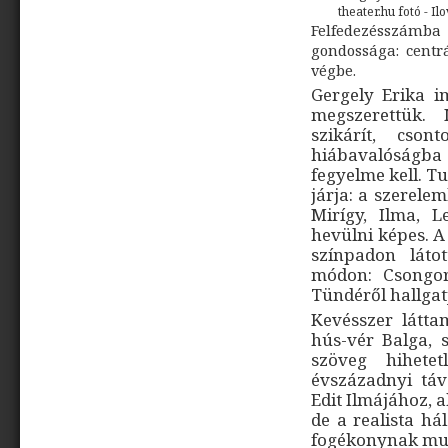
theater.hu fotó - Il
Felfedezésszámba
gondossága: centr
végbe.
Gergely Erika i
megszerettük. 
szikárít, cson
hiábavalóságba 
fegyelme kell. T
járja: a szerele
Mirígy, Ilma, 
hevülni képes. A
színpadon láto
módon: Csongor
Tündéről hallgatj
Kevésszer látta
hús-vér Balga, 
szöveg hihetet
évszázadnyi táv
Edit Ilmájához, 
de a realista h
fogékonynak mut