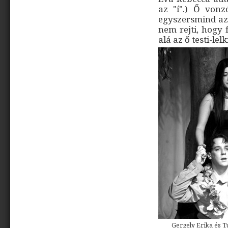
az "í".) Ő von
egyszersmind az 
nem rejti, hogy 
alá az ő testi-lel
Gergely Erika és Tu