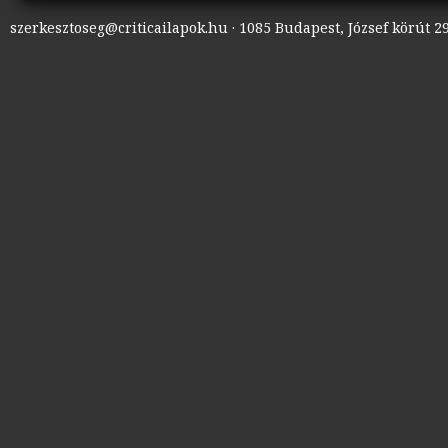
szerkesztoseg@criticailapok.hu · 1085 Budapest, József körút 29