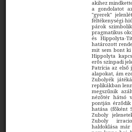
akihez mindkette
a gondolatot a
"gyerek" jelenl
féltékenységi-hi
párok szimbolik
pragmatikus oko
és Hippolyta-T
határozott rende
mit sem bont ki
Hippolyta kapcs
erős színpadi je
Patrícia az első
alapokat, ám eze
Zubolyék játéká
replikákban lenn
megszűnik azál
nézőtér hátsó v
pontján érződik
hatása (főként 
Zuboly jelenet
Zuboly irraci
haldoklása már a