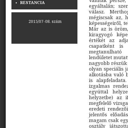
Vannak persze, 
RESTANCIA
egyáltalán; sz
válasz. Mertho
mégiscsak az, 
<<
2015/07-08. szám
>>
képességeiről, t
Már az is öröm,
kiragyogó képe
értékét az adja
csapatként is 
megtanulható k
lendületet mutat
nagyobb részük t
olyan speciális 
alkotásba való 
is alapfeladat
izgalmas rende
egyúttal helyz
helyzetbe) az i
megfelelő vizsga
eredeti rendező
jelentős előad
magam csak egyr
osztály játszo