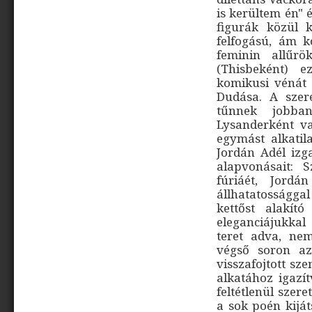
is kerültem én" 
figurák közül 
felfogású, ám k
feminin allűrö
(Thisbeként) e
komikusi vénát 
Dudása. A szer
tűnnek jobba
Lysanderként va
egymást alkatil
Jordán Adél izg
alapvonásait: 
fúriáét, Jordá
állhatatosságga
kettőst alakít
eleganciájukka
teret adva, nem
végső soron az 
visszafojtott sz
alkatához igazít
feltétlenül szer
a sok poén kijá