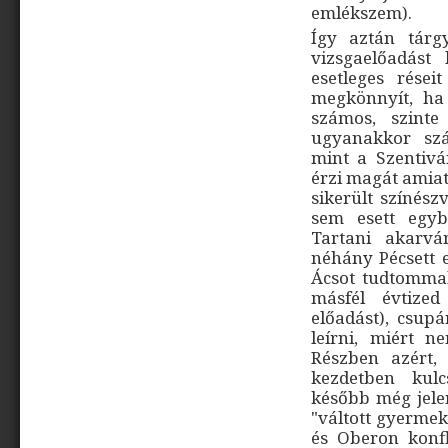
emlékszem).
Így aztán tárgy
vizsgaelőadást
esetleges rése
megkönnyít, ha
számos, szinte
ugyanakkor szá
mint a Szentivá
érzi magát amiat
sikerült színész
sem esett egyb
Tartani akarv
néhány Pécsett e
Ácsot tudtommal
másfél évtize
előadást), csu
leírni, miért 
Részben azért,
kezdetben kulc
később még jelen
"váltott gyermek
és Oberon konfl