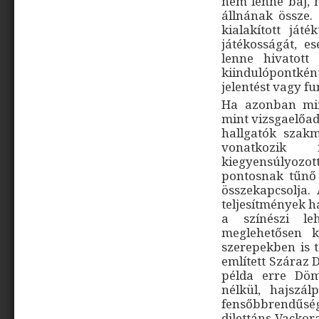
nem lenne baj, 
állnának össze.
kialakított ját
játékosságát, es
lenne hivatott
kiindulópontkén
jelentést vagy f
Ha azonban min
mint vizsgaelőa
hallgatók szakm
vonatkozik 
kiegyensúlyozot
pontosnak tűnő
összekapcsolja.
teljesítmények h
a színészi le
meglehetősen 
szerepekben is 
említett Száraz 
példa erre Döm
nélkül, hajszál
fensőbbrendűsé
dilettáns Vackor