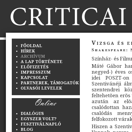
Vizsga és 
FŐOLDAL
Shakespeare: 
HÍREK
ARCHÍVUM
Színház- és Fil
A LAP TÖRTÉNETE
Máté Gábor har
ELŐFIZETÉS
negyed-) éves o
IMPRESSZUM
idei POSZT-o
KAPCSOLAT
PARTNEREK, TÁMOGATÓK
Szentivánéji ál
OLVASÓI LEVELEK
szentendrei k
feltehetõen erõ
azután az elõ
csalódottan haz
csalódás menn
DIALÓGUS
felfokozott vár
EGYSZER VOLT?
FESZTIVÁLNAPLÓ
Hiszen a Szentiv
BLOG