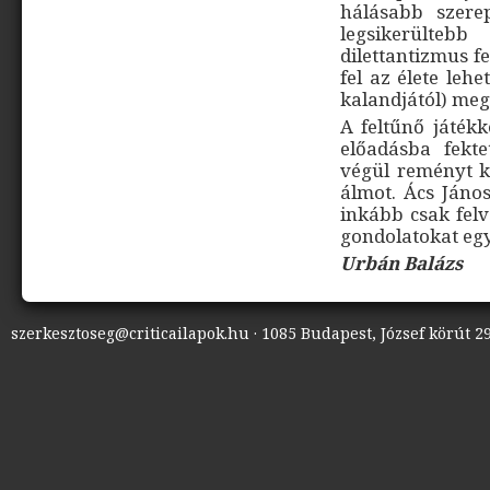
hálásabb szere
legsikerülte
dilettantizmus f
fel az élete leh
kalandjától) meg
A feltűnő játékk
előadásba fekt
végül reményt ke
álmot. Ács Jáno
inkább csak felv
gondolatokat egy
Urbán Balázs
szerkesztoseg@criticailapok.hu · 1085 Budapest, József körút 29