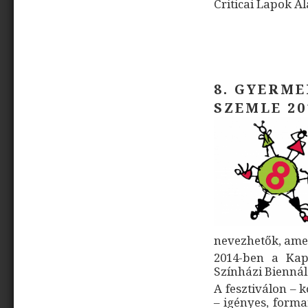
Criticai Lapok A
8. GYERME
SZEMLE 20
nevezhetők, ame
2014-ben a Kap
Színházi Biennál
A fesztiválon – k
– igényes, form