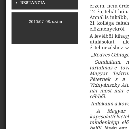
RESTANCIA
érzem, nem érde
12-én, tehát hón
Annál is inkább,
<<
2015/07-08. szám
>>
21 kolléga felt
előzményekről.
A levélből kihag
utalásokat, 
értelmezéshez s
„
Kedves Céhtag
Gondoltam, me
tartalmaz-e tov
Magyar Teátru
Péternek s a 
Vidnyánszky Atti
hát most már e
céhből.
Indokaim a köve
A Magyar Te
kapcsolatfelv
mindenképp előz
belül, lévén egy