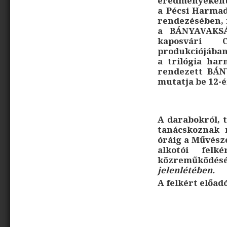
eredményeként
a Pécsi Harmad
rendezésében, 
a BÁNYAVAKSÁ
kaposvári 
produkciójában
a trilógia har
rendezett BÁN
mutatja be 12-
A darabokról, 
tanácskoznak m
óráig a Művész
alkotói felk
közreműködé
jelenlétében.
A felkért előa
Lőkös Il
Nagy Imr
P. Müller