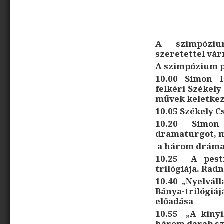
Radnóti 
Szűcs Kata
A szimpóziu
szeretettel vár
A szimpózium 
10.00 Simon I
felkéri Székely 
művek keletkez
10.05 Székely C
10.20 Simon
dramaturgot, m
a három dráma 
10.25 A pest
trilógiája. Rad
10.40 „Nyelvál
Bánya-trilógiá
előadása
10.55 „A kinyí
három darab sz