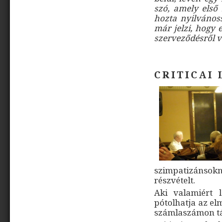
szó, amely első 
hozta nyilvános
már jelzi, hogy 
szerveződésről v
CRITICAI
szimpatizánso
részvételt.
Aki valamiért 
pótolhatja az el
számlaszámon tá