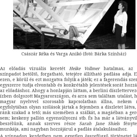
Császár Réka és Varga Anikó (fotó: Bárka Színház)
Az előadás vizuális keretét
Heike Vollmer
hatalmas, az 
színpadot betöltő, forgatható, tetejére állítható padlása adja. 
ezen, e körül és ezt mozgatva folyik a játék; ez a fagerendás sze
egyszerre tudja elvontabb és konkrétabb jelentések sorát hozz
az előadáshoz. Ahogy a honlapján láttam, a berlini díszlettervez
ízben dolgozott Magyarországon, és arra sem találtam utalást, 
magyar nyelvvel szorosabb kapcsolatban állna, nekem 
egyfolytában olyan szólások jártak a fejemben a díszletet látva,
ránk szakad a tető; más szemében a szálkát, a magáéban a ge
sem; keskeny pallón egyensúlyozni stb. És ha már a látványvi
beszélünk, annak szerves része
Sarah Jane Shiels
fényte
munkája, ami nagyban hozzájárul a padlás átalakulásaihoz.
A színpadon kezdetben nem egyetlen összefüggő történetet l