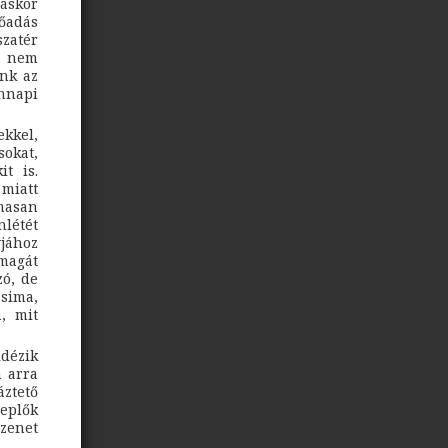
áskor
lőadás
szatér
s nem
unk az
nnapi
ekkel,
sokat,
t is.
miatt
masan
nlétét
jához
 magát
zó, de
s
sima,
, mit
idézik
n arra
áztető
eplők
zenet