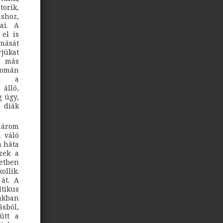
orik,
shoz,
ai. A
 el is
omását
rjúkat
k más
yomán
zt a
álló,
g úgy,
 diák
-három
á váló
a háta
zek a
etben
ollik.
 át. A
ltikus
rukban
sból,
ütt a