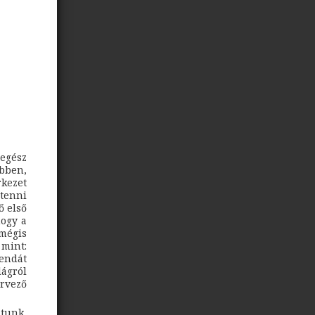
egész
Ebben,
rkezet
átenni
ő első
hogy a
mégis
 mint:
rendát
lágról
rvező
átunk,