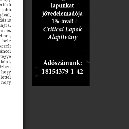
rtőző
g jobb
gával,
dás is
ágra,
eni és
lmet,
t bele
ezelt
táncol
 tegye
ként,
özben
 hogy
ttel
 hogy