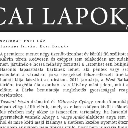
szombat esti láz
Tasnádi István: East Balkán
A premierre menet négy tizenöt-tizenhat év körüli fiú szólított
Kálvin téren. Kedvesen és csöppet sem tolakodóan azt tudak
nem járulnék-e hozzá néhány forinttal a „szombat esti buliju
Hasonló tapasztalata bárkinek lehet, aki péntek vagy sz
esténként a városban járva üvegekkel felszerelkezett tinéd
hadait látja kószálni az utcákon. 2011 januárja, a West Bal
történt tragédia óta azonban ez a látvány mást jelent, mint
előtte. A Bárka bemutatója meglehetős gyorsasággal reag
történtekre.
Tasnádi István
drámaíró és
Vidovszky György
rendező munkáj
olyan világot állít elénk, amely az e korosztályon kívül esőkn
kis részben még akkor is ismeretlen tartomány, ha hasonló
gyermekeik vannak. Ahogy a
Varga Anikó
alakította anya sem 
hol és mire költi majd kislánya a sietősen kezébe nyomott ötezr
azonban annyiban nem tipikus szülő, hogy nem is akarja tudn