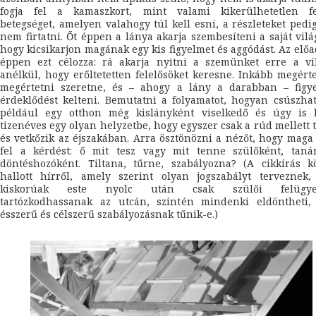
fogja fel a kamaszkort, mint valami kikerülhetetlen fe
betegséget, amelyen valahogy túl kell esni, a részleteket pedi
nem firtatni. Őt éppen a lánya akarja szembesíteni a saját vilá
hogy kicsikarjon magának egy kis figyelmet és aggódást. Az előa
éppen ezt célozza: rá akarja nyitni a szemünket erre a vil
anélkül, hogy erőltetetten felelősöket keresne. Inkább megért
megértetni szeretne, és – ahogy a lány a darabban – figye
érdeklődést kelteni. Bemutatni a folyamatot, hogyan csúszha
például egy otthon még kislányként viselkedő és úgy is k
tizenéves egy olyan helyzetbe, hogy egyszer csak a rúd mellett 
és vetkőzik az éjszakában. Arra ösztönözni a nézőt, hogy maga
fel a kérdést: ő mit tesz vagy mit tenne szülőként, tanár
döntéshozóként. Tiltana, tűrne, szabályozna? (A cikkírás k
hallott hírről, amely szerint olyan jogszabályt terveznek,
kiskorúak este nyolc után csak szülői felügyele
tartózkodhassanak az utcán, szintén mindenki eldöntheti,
ésszerű és célszerű szabályozásnak tűnik-e.)