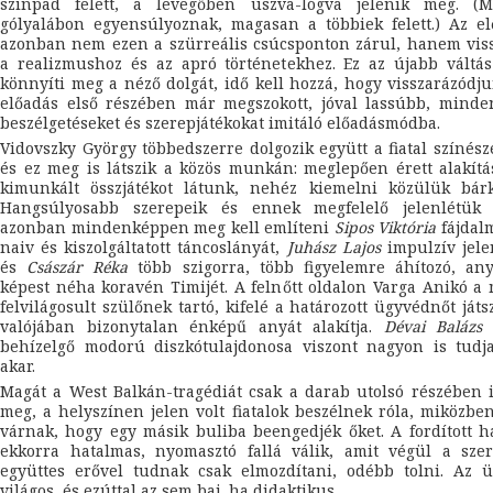
színpad felett, a levegőben úszva-lógva jelenik meg. (M
gólyalábon egyensúlyoznak, magasan a többiek felett.) Az e
azonban nem ezen a szürreális csúcsponton zárul, hanem vis
a realizmushoz és az apró történetekhez. Ez az újabb váltá
könnyíti meg a néző dolgát, idő kell hozzá, hogy visszarázódj
előadás első részében már megszokott, jóval lassúbb, minde
beszélgetéseket és szerepjátékokat imitáló előadásmódba.
Vidovszky György többedszerre dolgozik együtt a fiatal színész
és ez meg is látszik a közös munkán: meglepően érett alakítá
kimunkált összjátékot látunk, nehéz kiemelni közülük bárki
Hangsúlyosabb szerepeik és ennek megfelelő jelenlétük 
azonban mindenképpen meg kell említeni
Sipos Viktória
fájdal
naiv és kiszolgáltatott táncoslányát,
Juhász Lajos
impulzív jele
és
Császár Réka
több szigorra, több figyelemre áhítozó, any
képest néha koravén Timijét. A felnőtt oldalon Varga Anikó a
felvilágosult szülőnek tartó, kifelé a határozott ügyvédnőt játs
valójában bizonytalan énképű anyát alakítja.
Dévai Baláz
behízelgő modorú diszkótulajdonosa viszont nagyon is tudja
akar.
Magát a West Balkán-tragédiát csak a darab utolsó részében 
meg, a helyszínen jelen volt fiatalok beszélnek róla, miközbe
várnak, hogy egy másik buliba beengedjék őket. A fordított h
ekkorra hatalmas, nyomasztó fallá válik, amit végül a szer
együttes erővel tudnak csak elmozdítani, odébb tolni. Az ü
világos, és ezúttal az sem baj, ha didaktikus.