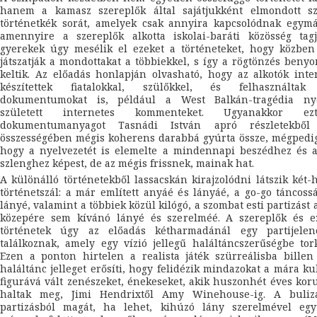
hanem a kamasz szereplők által sajátjukként elmondott szt
történetkék sorát, amelyek csak annyira kapcsolódnak egymá
amennyire a szereplők alkotta iskolai-baráti közösség tagj
gyerekek úgy mesélik el ezeket a történeteket, hogy közben
játszatják a mondottakat a többiekkel, s így a rögtönzés beny
keltik. Az előadás honlapján olvasható, hogy az alkotók inte
készítettek fiatalokkal, szülőkkel, és felhasználta
dokumentumokat is, például a West Balkán-tragédia n
született internetes kommenteket. Ugyanakkor e
dokumentumanyagot Tasnádi István apró részletekből 
összességében mégis koherens darabbá gyúrta össze, mégpedi
hogy a nyelvezetét is elemelte a mindennapi beszédhez és a
szlenghez képest, de az mégis frissnek, mainak hat.
A különálló történetekből lassacskán kirajzolódni látszik két
történetszál: a már említett anyáé és lányáé, a go-go táncoss
lányé, valamint a többiek közül kilógó, a szombat esti partizást 
közepére sem kívánó lányé és szerelméé. A szereplők és e
történetek úgy az előadás kétharmadánál egy partijelen
találkoznak, amely egy vízió jellegű haláltáncszerűségbe tork
Ezen a ponton hirtelen a realista játék szürreálisba billen
haláltánc jelleget erősíti, hogy felidézik mindazokat a mára ku
figurává vált zenészeket, énekeseket, akik huszonhét éves ko
haltak meg, Jimi Hendrixtől Amy Winehouse-ig. A bulizá
partizásból magát, ha lehet, kihúzó lány szerelmével egy