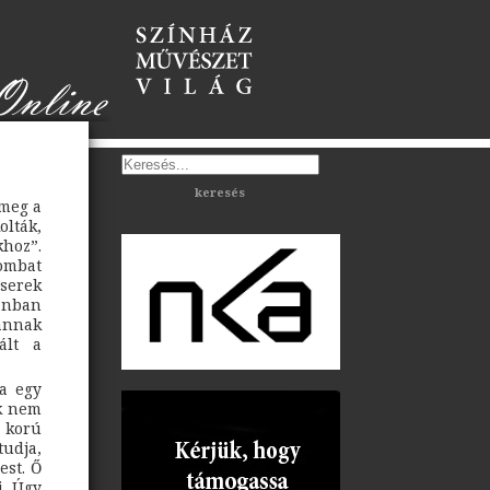
keresés
 meg a
olták,
khoz”.
ombat
zserek
kánban
 annak
ált a
a egy
ek nem
 korú
tudja,
est. Ő
i. Úgy