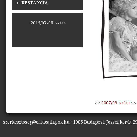
RESTANCIA
<<
2015/07-08. szám
>>
>>
2007/09. szám
<<
szerkesztoseg@criticailapok.hu · 1085 Budapest, József körút 29