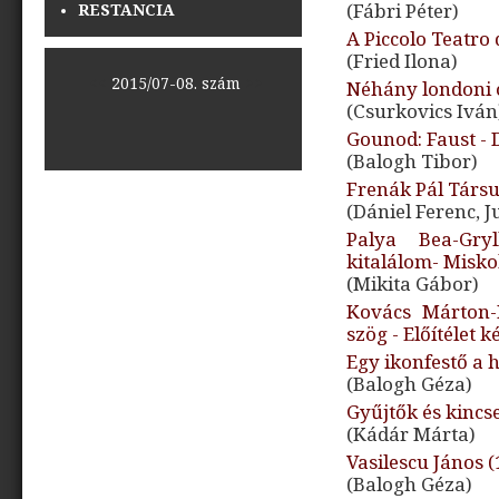
(Fábri Péter)
RESTANCIA
A Piccolo Teatro
(Fried Ilona)
<<
2015/07-08. szám
>>
Néhány londoni 
(Csurkovics Iván
Gounod: Faust -
(Balogh Tibor)
Frenák Pál Társul
(Dániel Ferenc, 
Palya Bea-Gry
kitalálom- Misk
(Mikita Gábor)
Kovács Márton-
szög - Előítélet 
Egy ikonfestő a 
(Balogh Géza)
Gyűjtők és kincs
(Kádár Márta)
Vasilescu János (
(Balogh Géza)