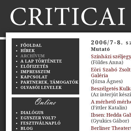
2006/7-8. 
FŐOLDAL
Mutató
HÍREK
ARCHÍVUM
Színházi széljeg
A LAP TÖRTÉNETE
(Földes Anna)
ELŐFIZETÉS
Eöri Szabó Zsolt
IMPRESSZUM
Galéria
KAPCSOLAT
(Józsa Ágnes)
PARTNEREK, TÁMOGATÓK
OLVASÓI LEVELEK
Beszélgetés Kulk
(Az interjút kész
A mérhető mérhe
(Fittler Katalin)
DIALÓGUS
Ibsen: Hedda Ga
EGYSZER VOLT?
(Gyukics Gábor)
FESZTIVÁLNAPLÓ
Berliner Theater
BLOG