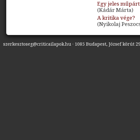
Egy jeles műpárt
(Kádár Márta)
A kritika vége?
(Nyikolaj Peszocs
szerkesztoseg@criticailapok.hu · 1085 Budapest, József körút 29