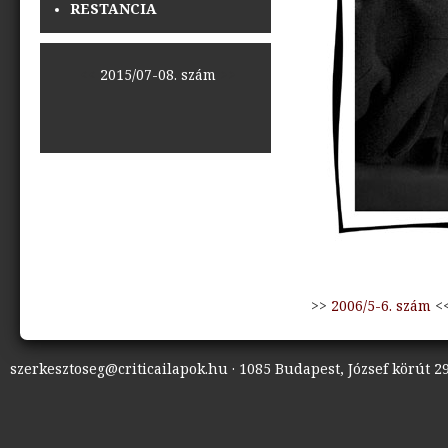
RESTANCIA
<<
2015/07-08. szám
>>
>>
2006/5-6. szám
<
szerkesztoseg@criticailapok.hu · 1085 Budapest, József körút 29