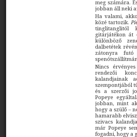
meg számára. És
jobban áll neki a
Ha valami, akko
közé tartozik.
Pi
tinglitanglit
gitárjátékon át
különböző zene
dalbetétek révén
zátonyra fut
spenótszállítmán
Nincs érvényes
rendezői kon
kalandjainak a
szempontjából t
és a szerzői jog
Popeye egyálta
jobban, mint ak
hogy a szülő – n
hamarabb elviszi
szivacs kalandj
már Popeye sem 
fogadni, hogy a 