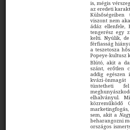
is, mégis vérsze
az eredeti karak
Külsőségeiben 
viszont nem akar
ádáz ellenfele,
tengerész egy z
kelti. Nyúlik, 
férfiasság hiány
a teszetosza hő
Popeye-kultusz 
Blútó, akit a 
szánt, erőtlen 
addig egészen 
kvázi-önmagát
tüntetheti f
meghunyászkodó
elhalványul. M
közreműködő G
marketingfogás,
sem, akit a
Nagy
beharangozni még
országos ismert