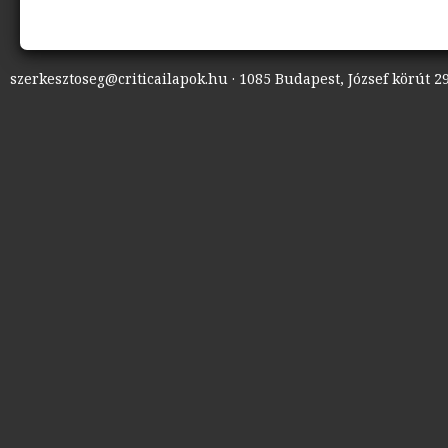
szerkesztoseg@criticailapok.hu · 1085 Budapest, József körút 29