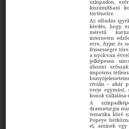
színpadon, ezé
kiszámítható k
történetre.
Az előadás igye
kérdés, hogy e
méretű karto
interneten edző
erre,
hype
, és 
frissességre tör
a nyolcvan évvel
jelképesen sin
álszent erősza
impotens tétlens
bunyójeleneteine
rivális – akár 
verje egymást, 
konok vállalása 
A színpadkép
dramaturgia mia
tematika köré sz
Popeye hétközna
el, aminek egy 