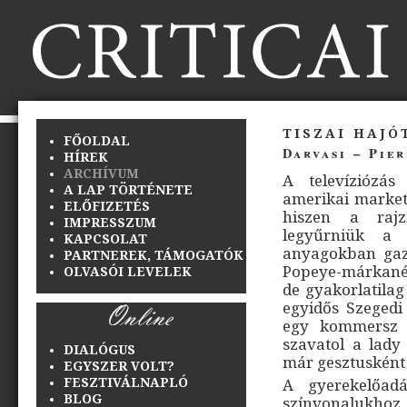
tiszai hajó
FŐOLDAL
Darvasi – Pie
HÍREK
ARCHÍVUM
A televíziózás
A LAP TÖRTÉNETE
amerikai market
ELŐFIZETÉS
hiszen a rajz
IMPRESSZUM
legyűrniük a 
KAPCSOLAT
anyagokban gazd
PARTNEREK, TÁMOGATÓK
Popeye-márkanév
OLVASÓI LEVELEK
de gyakorlatilag
egyidős Szegedi
egy kommersz e
szavatol a lady
DIALÓGUS
már gesztusként 
EGYSZER VOLT?
FESZTIVÁLNAPLÓ
A gyerekelőadá
BLOG
színvonalukhoz