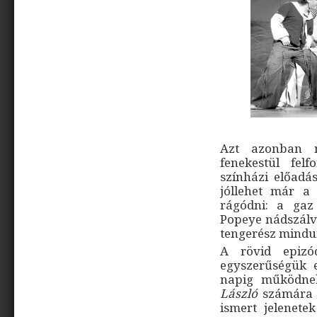
Azt azonban 
fenekestül felf
színházi előadás
jóllehet már a
rágódni: a gaz 
Popeye nádszálvé
tengerész mindun
A rövid epizód
egyszerűségük 
napig működnek
László
számára i
ismert jelenet