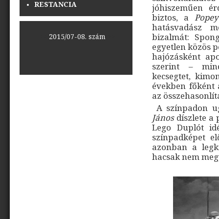
RESTANCIA
jóhiszeműen ér
biztos, a
Popey
hatásvadász m
bizalmát: Spon
<<
2015/07-08. szám
>>
egyetlen közös p
hajózásként apo
szerint – min
kecsegtet, kimon
években főként a
az összehasonlít
A színpadon ug
János
díszlete a 
Lego Duplót idé
színpadképet el
azonban a legk
hacsak nem megy