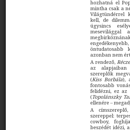
hozhatná el Po
mintha csak a né
Világtündérrel 
kell, de dilemm
úgysincs esély
mesevilággal 
megbirkóznának,
engedékenyeb
öntudatosabb l
azonban nem ért
A rendező,
Récz
az alapjaiban
szereplők megvá
(
Kiss Borbála
),
fontosabb vonás
felidézni, ez a
(
Topolánszky T
ellenére – megad
A címszerepl
szereppel: terpe
cowboy, foghí
beszédét idézi, 