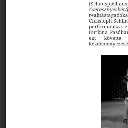
(Schauspielh
Cseresznyéskert
realitástagadó
Christoph Schli
performansza zá
Burkina Fasóban
ezt követte 
kezdeményezések 