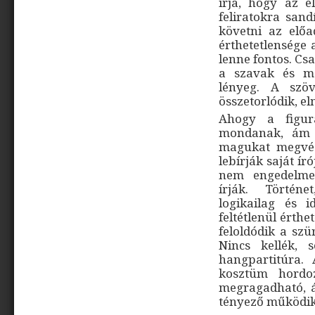
írja, hogy az e
feliratokra sand
követni az elő
érthetetlensége 
lenne fontos. Cs
a szavak és mo
lényeg. A szöv
összetorlódik, el
Ahogy a figurá
mondanak, ám 
magukat megvédj
lebírják saját í
nem engedelmes
írják. Történ
logikailag és 
feltétlenül érthe
feloldódik a szü
Nincs kellék, 
hangpartitúra.
kosztüm hordo
megragadható, 
tényező működik i