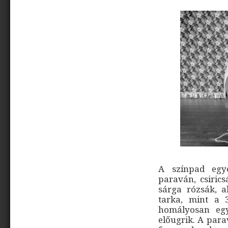
A színpad egye
paraván, csirics
sárga rózsák, a
tarka, mint a 
homályosan egy
előugrik. A para