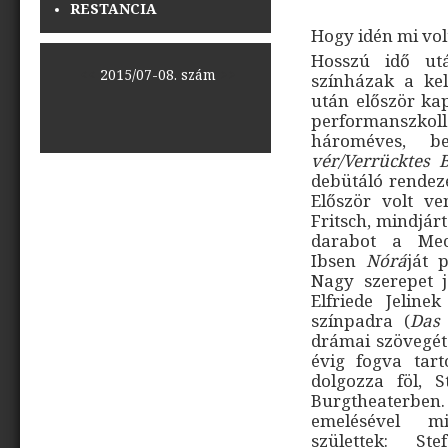
RESTANCIA
Hogy idén mi vol
Hosszú idő utá
<<
2015/07-08. szám
>>
színházak a kel
után először kap
performanszkol
hároméves, be
vér/Verrücktes B
debütáló rendez
Először volt v
Fritsch, mindjárt
darabot a Meck
Ibsen
Nórá
ját 
Nagy szerepet j
Elfriede Jeline
színpadra (
Das 
drámai szövegét 
évig fogva tar
dolgozza föl, 
Burgtheaterben
emelésével mi
születtek: S