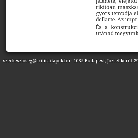
jelenete, elejét
rikítóan maszksz
gyors tempója e
dellarte. Az impr
És a konstrukc
utánad megyünk.
szerkesztoseg@criticailapok.hu · 1085 Budapest, József körút 29