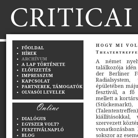
hogy mi vol
FŐOLDAL
Theatertreffe
HÍREK
ARCHÍVUM
A német nyel
A LAP TÖRTÉNETE
találkozója idén
ELŐFIZETÉS
der Berliner F
IMPRESSZUM
Radialsystem,
KAPCSOLAT
épületében május
PARTNEREK, TÁMOGATÓK
fesztivál, a f
OLVASÓI LEVELEK
mellett a kortár
(Stückemarkt),
(Talententreffe
kiállításokkal
DIALÓGUS
szervezett közté
EGYSZER VOLT?
vonatkozásban k
FESZTIVÁLNAPLÓ
sokszor az esemé
BLOG