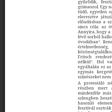
gyűrődik, feszü
grimaszol. Egy n
tüdő, egyetlen o
eleresztve játsz
előadásban a sz
sincs róla: az 
Annyira, hogy a
lévő sorból hall
óvodában“. Rendb
értelmetle
közönségtalálkoz
Fritsch rende
nélkül“. Hol v
egyáltalán ez az
egymás kergeté
színészeket nem i
A protestáló n
részben mert a
mindenféle más 
szlengben beszé
hasonló elemen
fesztivál osztrá