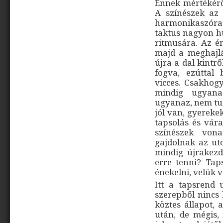
Ennek mértékérő
A színészek az 
harmonikaszóra
taktus nagyon hú
ritmusára. Az é
majd a meghajlá
újra a dal kintr
fogva, ezúttal
vicces. Csakhog
mindig ugyan
ugyanaz, nem tud
jól van, gyereke
tapsolás és vár
színészek von
gajdolnak az ut
mindig újrakezd
erre tenni? Tap
énekelni, velük
Itt a tapsrend 
szerepből nincs 
köztes állapot, 
után, de mégis,