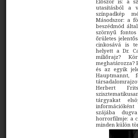
Először is: a s
utasításból a 
színpadkép mé
Másodszor: a fö
beszédmód által
szörnyű fontos 
őrületes jelentő
cinkosává is t
helyett a Dr. Ca
miliőrajz? K
meghatározza? Fo
és az egyik jel
Hauptmannt, f
társadalomrajz
Herbert Fri
szisztematikusan
tárgyakat el
információként 
szájába dugva
horrorfilmje: a 
minden külön tör