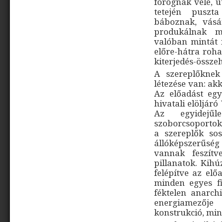
forognak vele, u
tetején puszt
báboznak, vásár
produkálnak m
valóban mintát r
előre-hátra roha
kiterjedés-összeh
A szereplőknek
létezése van: ak
Az előadást egy
hivatali elöljár
Az egyidejűl
szoborcsoportoka
a szereplők so
állóképszerűség
vannak feszítv
pillanatok. Kihú
felépítve az elő
minden egyes fi
féktelen anarch
energiamezőj
konstrukció, min