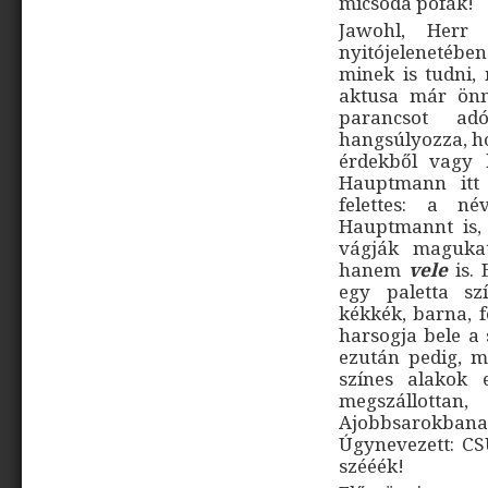
micsoda pofák!
Jawohl, Her
nyitójelenetéb
minek is tudni,
aktusa már önma
parancsot adó
hangsúlyozza, h
érdekből vagy 
Hauptmann itt
felettes: a n
Hauptmannt is,
vágják magukat
hanem
vele
is. 
egy paletta szí
kékkék, barna, 
harsogja bele a
ezután pedig, 
színes alakok 
megszállot
Ajobbsarokba
Úgynevezett: CS
szééék!