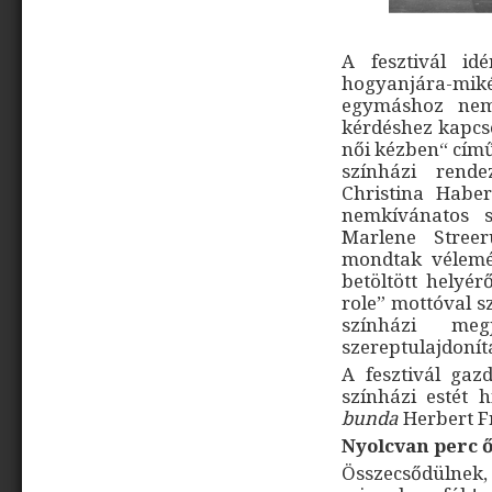
A fesztivál id
hogyanjára-mik
egymáshoz nem
kérdéshez kapcso
női kézben“ című
színházi rende
Christina Haber
nemkívánatos s
Marlene Streer
mondtak vélemé
betöltött helyér
role” mottóval s
színházi megj
szereptulajdonít
A fesztivál gaz
színházi estét 
bunda
Herbert F
Nyolcvan perc ő
Összecsődülnek,