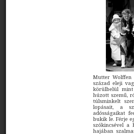
Mutter Wolffen 
század eleji v
körülbelül min
húzott szemű, r
túlsminkelt sze
lopásait, a s
adósságaikat fe
bukik le. Férje 
szókincsével a 
hajában szalmas