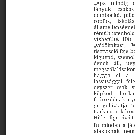
„Apa mindig o
lányuk csókos
domborító, pill
copfos, iskol
államellenségnek
rémült istenbolo
vízbefúlté. Hát
„védőkakas“, W
tisztviselő feje 
kigúvad, szemöl
égnek áll, úg
megszólalásako
hagyja el a s
lassúsággal fe
egyszer csak v
köpköd, hork
fodrozódnak, nye
gurguláztatja, 
Parkinson-kóros
Hitler-figurává t
Itt minden a já
alakoknak nem 