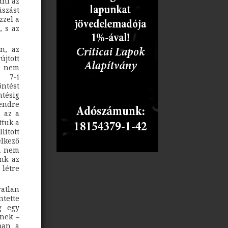
dni az
úszást
zzel a
, s az
n, az
újtott
l nem
r 7-i
öntést
ntésig
rendre
s az a
ttuk a
lított
lkező
ha nem
ónk az
 létre
atlan
ntette
g egy
tnek –
ban a