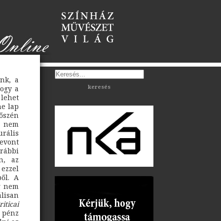
nk, a
keresés
ogy a
 lehet
ne lap
 őszén
e nem
rális
zevont
rábbi
n, az
 ezzel
ől. A
ig nem
lisan
riticai
 pénz