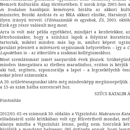
Nemzeti Kulturális Alap történetében. E sorok írója 2005-ben 
és Irodalom
hasábjain keményen bírálta az akkori kultu
miniszter, Bozóki András és az NKA akkori elnöke, Harsányi 
ilyen irányú terveit. (
Fűtésszámlák és egyebek
,
ÉS
, 2005. októb
Ezek egy része valósult meg most.
Arra is volt már példa egyébként, mindjárt a kezdetekkor, 
létrehozásakor, hogy a színházi lapok a folyóirat kuratóri
tartoztak, miként minden más lap is, amihez képest ugrás
javulást jelentett a művészeti orgánumok helyzetében – így a
C
Lapok
éban is – az átkerülés a szakmai kollégiumokhoz.
Most szemlátomást ismét sanyarúbb évek jönnek. Szükségünk
minden támogatásra az életben maradáshoz, ezúton is kérjük 
aki tud, segítsen, szponzorálja a lapot – a legcsekélyebb öss
sokat jelent számunkra.
A 20. születésnapunkat idén még mindenképp megünnepeljük. 
a 13-as szám hátha szerencsét hoz.
SZŰCS KATALIN 
Pontosítás
2012/01-02-es számunk 30. oldalán a Vígszínház
Makrancos Kata
előadásáról szóló kritikában volt egy félreérthető mondat, me
alanya mintha a Vígszínház lenne, pedig nem. Szerzőnk kér
közöljük a mondatot helyesen: (Bő évtizede annak, hogy legu