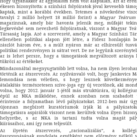
Hogy ugyanakkor az aggodalom nem volt alaptalan, azt az er
ékesen bizonyította: a színházi folyóiratok jóval kevesebb támo
kaptak, mint a korábbi években. Tetemes a növekedése viszo
tavalyi 2 millió helyett 18 millió forint) a
Magyar Teátrum
magazinnak, amely bár havonta jelenik meg, műfaját tekin
legkevésbé sem nevezhető folyóiratnak, viszont a Magyar Te
Társaság lapja. Azé a szervezeté, amely a Magyar Színházi Tá
ellenében politikai alapon jött létre, a Fidesz honlapján b
zászlót három éve, s a múlt nyáron már az elhíresült tusvá
politikai rendezvényen is sátrat vert. De ne legyünk szerényte
az is lehet persze, hogy a támogatások megváltozott aránya
tükrözi az értékeket.
Mindazonáltal megnyugtatóbb lett volna, ha nem ilyen leroh
történik az átszervezés. Az nyilvánvaló volt, hogy Jankovics M
lemondása nem véletlen, s hogy lesznek következménye
átalakítás természetesen szíve-joga egy új vezetőnek, aki mon
volna, hogy 2012. január 1-jétől más struktúrára, új kollégi
épül az NKA működése, ennek azonban nem szabadott 
érintenie a folyamatban lévő pályázatokat. 2012-ben már úg
újonnan megbízott kuratóriumok írják ki a pályázatok
támogatásra aspirálók viszont nem kerültek volna ilyen bizon
helyzetbe, s az NKA is tartani tudta volna magát pály
kiírásaihoz, ami így nem teljesült.
Az ilyetén átszervezés, „racionalizálás”, a kollég
összevonásának gondolata egyébként nem előzmény nélkül v