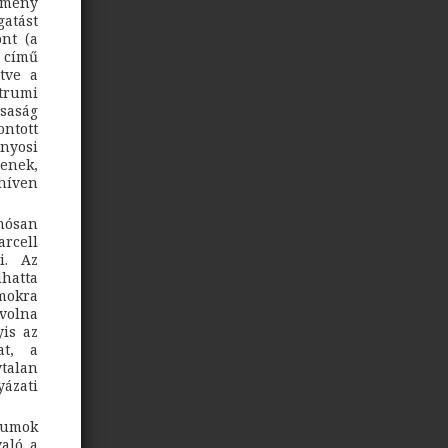
edmény
gatást
nt (a
című
tve a
átrumi
rsaság
ontott
nyosi
lenek,
 híven
anósan
arcell
i. Az
dhatta
umokra
volna
yis az
at, a
ytalan
ázati
iumok
aló a