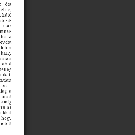
k óta
eti-e,
bíráló
rtozik
t már
umnak
 ha a
öntést
rtelen
éhány
jonnan
 ahol
setleg
tokat,
atlan
ben –
ilag a
 mint
 amíg
re az
pokkal
, hogy
hetett