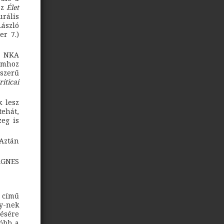
az
Élet
rális
László
er 7.)
az NKA
umhoz
szerű
riticai
 lesz
tehát,
zeg is
Aztán
ÁGNES
című
ly-nek
ésére
tóbb a