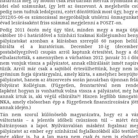
határozza meg. Ily módon csak februárban mertük nyomdába a
idei első számunkat, így lett az összevont. A meglehetős cs
pedig nem tudtuk ledolgozni, ezért döntöttünk most úgy, hogy e
2012/05–06-os számozással megpróbáljuk utolérni önmagunkat
évad lezárásaként friss számmal megjelenni a POSZT-on.
Pedig 2011 őszén még úgy tűnt, minden megy a maga útjá
október 10-i határidővel a Színházi Szakmai Kollégiumhoz beny
pályázatokat azonban a kiírásban szereplő 60 napon belü
bírálta el a kuratórium. December 10-ig (decembe
postabélyegzővel) csupán arról kaptunk értesítést, hogy a d
elhalasztották, s amennyiben a várhatóan 2012. január 31-i dö
nem vonjuk vissza a pályázatot, annak elbírálását ismét napi
tűzik. Arról már csak a sajtóból értesülhettünk, hogy nem i
grémium fogja újratárgyalni, amely kiírta, s amelyhez benyújto
pályázatot, hanem az átszervezés során januárban újonnan felál
Folyóirat Kollégium. (Független, fenntartóval nem rende
lapként hogyan is vonhattuk volna vissza a pályázatot, még 
annak írtuk is, aki végül elbírálta?! Hiszen legfőbb támogat
NKA, amely elsősorban épp a függetlenek finanszírozására jött
annak idején.)
Tán nem szorul különösebb magyarázatra, hogy ez a vár
változtatás – a jelentős időbeli csúszáson túl – miért éri
hátrányosan a lapot. Nyilvánvalóan másként fogalmaz me
pályázatot az ember egy színházzal foglalkozókból álló testüle
még akkor is, ha a lap maga nem csak és nem is elsősor