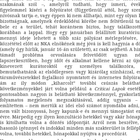
szakmának szól –, amelyről tudható, hogy ismeri, éve
figyelemmel kíséri a folyóiratot (függetlenül attól, hogy szer
nívósnak tartja-e, vagy éppen ki nem állhatja), mint egy olyan 
bizottságnak, amelynek érdeklődési körébe nem feltétlenül ta
bele ez a terület, tehát korántsem biztos, hogy találkozot
korábban a lappal. Hogy egy januárban felállított kuratóri
mennyi ideje lehetett a több száz pályázat mérlegelésére,
közzététel előtt az NKA elnökének még jóvá is kell hagynia a d
(amely úgy hírlik, január 16-án született), az csak sejthető. A hi
támadt probléma orvoslására felvetődött ugyan n
lapszerkesztőben, hogy időt és alkalmat kellene kérni az ú
kinevezett kurátoroktól egy személyes találkozóra,
bemutathatnánk az elsődlegesen vagy kizárólag színházzal, e
társművészetekkel foglalkozó nyomtatott és internetes folyóira
ám az ily módon „kiharcolt” további csúszás beláthat
következményekkel járt volna például a
Criticai Lapok
eseté
pontosabban nagyon is belátható következménnyel, gyakorlat
folyamatos megjelenés megszakításával, addig ugyanis –
említettem – nem mertük az idei első számot nyomdába adni,
nem vált bizonyossá, hogy kapunk-e és mennyi támogatást er
évre. Márpedig egy ilyen konzultáció hetekkel vagy akár hóna
is kitolhatta volna a döntés időpontját. Arról nem beszélve
hasonló igénnyel és indokkal minden más szakterület is fellép
volna, további hetekkel, hónapokkal nyújtva a procedúrát.