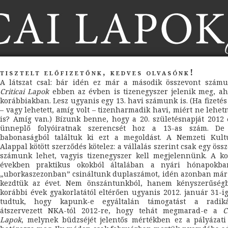
tisztelt előfizetőnk, kedves olvasónk!
A látszat csal: bár idén ez már a második összevont számu
Criticai Lapok
ebben az évben is tizenegyszer jelenik meg, ah
korábbiakban. Lesz ugyanis egy 13. havi számunk is. (Ha fizetés
– vagy lehetett, amíg volt – tizenharmadik havi, miért ne lehet
is? Amíg van.) Bízunk benne, hogy a 20. születésnapját 2012
ünneplő folyóiratnak szerencsét hoz a 13-as szám. D
babonaságból találtuk ki ezt a megoldást. A Nemzeti Kultu
Alappal kötött szerződés kötelez: a vállalás szerint csak egy öss
számunk lehet, vagyis tizenegyszer kell megjelennünk. A ko
években praktikus okokból általában a nyári hónapokba
„uborkaszezonban” csináltunk duplaszámot, idén azonban már
kezdtük az évet. Nem önszántunkból, hanem kényszerűségb
korábbi évek gyakorlatától eltérően ugyanis 2012. január 31-
tudtuk, hogy kapunk-e egyáltalán támogatást a radiká
átszervezett NKA-tól 2012-re, hogy tehát megmarad-e a
C
Lapok
, melynek büdzséjét jelentős mértékben ez a pályázati