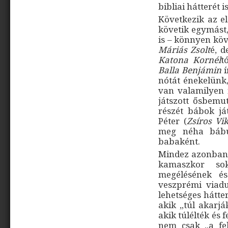
bibliai hátterét
Következik az e
követik egymást,
is – könnyen kö
Máriás Zsolt
é, 
Katona Kornél
t
Balla Benjámin
í
nótát énekelünk
van valamilyen 
játszott ősbemu
részét bábok ját
Péter (
Zsíros Vi
meg néha bábu
babaként.
Mindez azonban n
kamaszkor sok
megélésének és
veszprémi viadu
lehetséges hátte
akik „túl akarjá
akik túlélték és 
nem csak „a fe