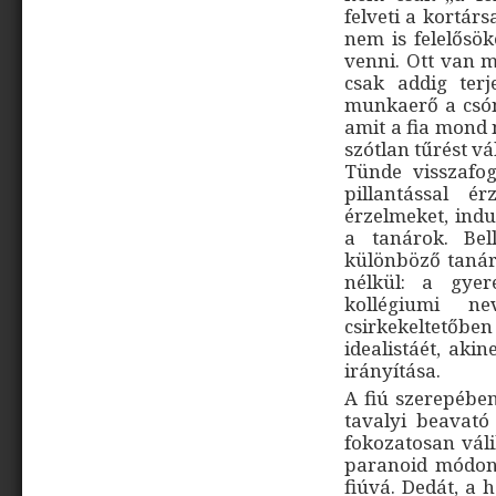
felveti a kortár
nem is felelősök
venni. Ott van m
csak addig ter
munkaerő a csón
amit a fia mond 
szótlan tűrést vál
Tünde visszafo
pillantással é
érzelmeket, indu
a tanárok. Bel
különböző tanárk
nélkül: a gyer
kollégiumi n
csirkekeltető
idealistáét, aki
irányítása.
A fiú szerepében
tavalyi beavató
fokozatosan vál
paranoid módon f
fiúvá. Dedát, a