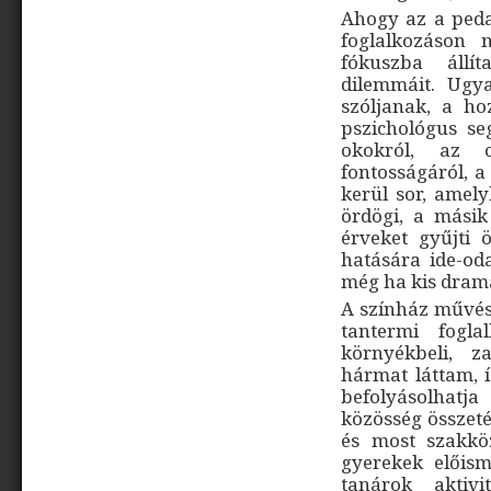
Ahogy az a peda
foglalkozáson 
fókuszba állí
dilemmáit. Ugy
szóljanak, a h
pszichológus seg
okokról, az os
fontosságáról, a
kerül sor, amely
ördögi, a másik
érveket gyűjti 
hatására ide-oda
még ha kis drama
A színház művés
tantermi fogla
környékbeli, z
hármat láttam, 
befolyásolhatja 
közösség összet
és most szakköz
gyerekek előism
tanárok aktivi