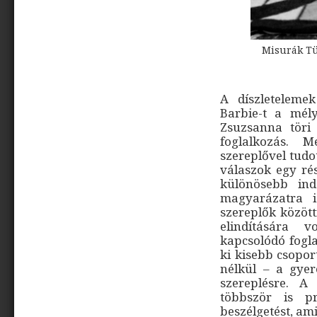
Misurák Tün
A díszleteleme
Barbie-t a mél
Zsuzsanna töri
foglalkozás. 
szereplővel tudot
válaszok egy ré
különösebb ind
magyarázatra i
szereplők között
elindítására 
kapcsolódó fogl
ki kisebb csopor
nélkül – a gye
szereplésre. A
többször is pr
beszélgetést, a