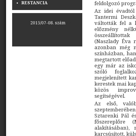
RESTANCIA
feldolgozó prog
Az idei évadtól
Tantermi Deszk
váltották fel 
<<
2015/07-08. szám
>>
előzmény nél
összeállította
(Naszlady Éva re
azonban még ne
színházban, han
megtartott előa
egy már az isko
szóló foglal
megjelenített ka
kerestek mai kap
közös improvi
segítségével.
Az első, való
szeptemberébe
Sztarenki Pál 
főszereplőre
alakításában),
karcsúsított, kü