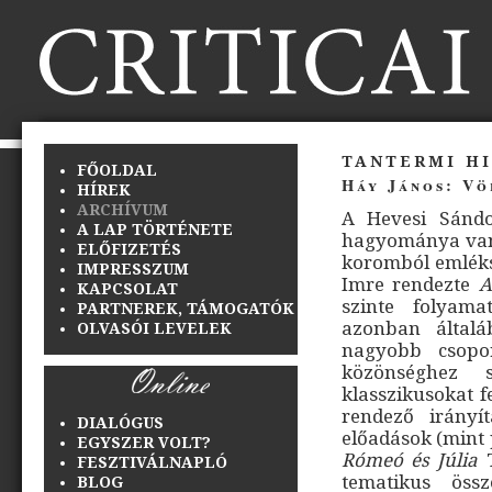
tantermi h
FŐOLDAL
Háy János: Vö
HÍREK
ARCHÍVUM
A Hevesi Sándo
A LAP TÖRTÉNETE
hagyománya van 
ELŐFIZETÉS
koromból emléksz
IMPRESSZUM
Imre rendezte
A
KAPCSOLAT
szinte folyama
PARTNEREK, TÁMOGATÓK
azonban általá
OLVASÓI LEVELEK
nagyobb csopor
közönséghez 
klasszikusokat f
rendező irányí
DIALÓGUS
előadások (mint 
EGYSZER VOLT?
Rómeó és Júlia
T
FESZTIVÁLNAPLÓ
tematikus öss
BLOG