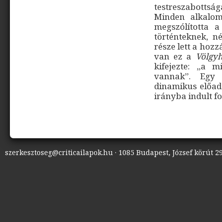
testreszabottsá
Minden alkalom
megszólította a
történteknek, n
része lett a hozz
van ez a
Völgyh
kifejezte: „a 
vannak”. Egy k
dinamikus előadá
irányba indult fo
szerkesztoseg@criticailapok.hu · 1085 Budapest, József körút 29