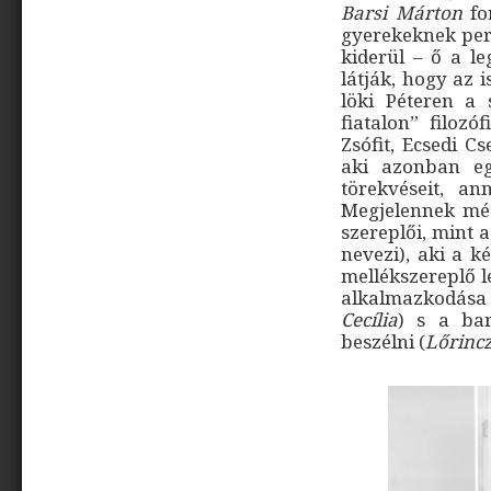
Barsi Márton
fo
gyerekeknek pers
kiderül – ő a le
látják, hogy az 
löki Péteren a 
fiatalon” filozó
Zsófit, Ecsedi C
aki azonban egy
törekvéseit, a
Megjelennek még
szereplői, mint 
nevezi), aki a k
mellékszereplő l
alkalmazkodása 
Cecília
) s a bar
beszélni (
Lőrincz