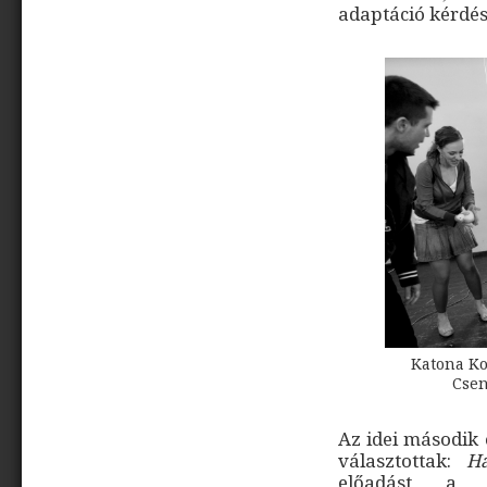
adaptáció kérdés
Katona Kor
Csen
Az idei második
választottak:
H
előadást a 