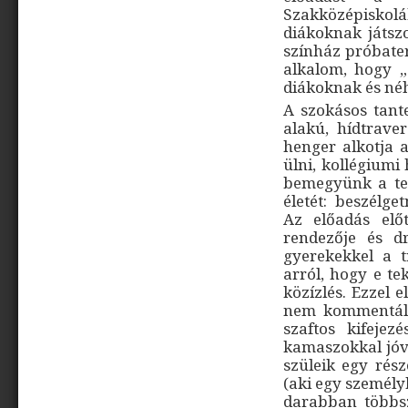
Szakközépiskoláb
diákoknak játszo
színház próbater
alkalom, hogy „
diákoknak és né
A szokásos tant
alakú, hídtrave
henger alkotja a
ülni, kollégiumi
bemegyünk a te
életét: beszélge
Az előadás el
rendezője és d
gyerekekkel a t
arról, hogy e te
közízlés. Ezzel e
nem kommentálj
szaftos kifeje
kamaszokkal jóva
szüleik egy rés
(aki egy személy
darabban többs