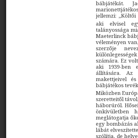
bábjátékát. J
marionettjáték
jellemzi: „Költői
aki elvisel e
talányossága mia
Maeterlinck bábj
véleményen van, 
szerzője neve
különlegességek
számára. Ez volt
aki 1939-ben e
állítására. A
makettjeivel é
bábjátékos tevék
Miközben Európáb
szeretteitől távo
háborúról. Hősei
önkívületben h
meglátogatja őket
egy bombázás alk
lábát elveszítet
szólítja, de hely