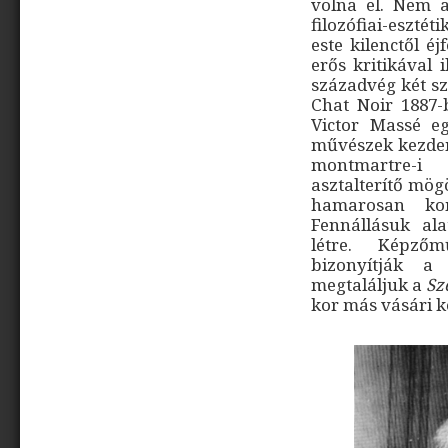
volna el. Nem a
filozófiai-eszté
este kilenctől éj
erős kritikával 
századvég két sz
Chat Noir 1887-
Victor Massé e
művészek kezdemé
montmartre-i 
asztalterítő mög
hamarosan kom
Fennállásuk al
létre. Képzőm
bizonyítják a
megtaláljuk a
Sz
kor más vásári k