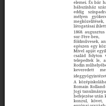
elemei. És bár h
bábszínház szám
eddig színpad
mélyen gyöker
megközelítések,
látogatásai ihlett
1868. augusztus 
sur-Fère-ben,
földművesek, an
egészen egy köz
Mivel apját egyi
család folyton 
telepedtek le, 
Rodin műhelyébe
keveredett me
ideggyógyintézet
A középiskolába
Romain Rolland-n
Jogi tanulmánya
befejezése után k
konzul, követ,
európai országb