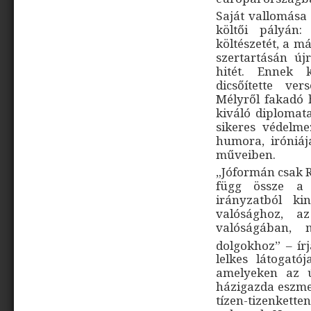
Saját vallomása 
költői pályán
költészetét, a m
szertartásán újr
hitét. Ennek k
dicsőítette ve
Mélyről fakadó
kiváló diplomat
sikeres védelme
humora, iróniáj
műveiben.
„Jóformán csak R
függ össze a 
irányzatból ki
valósághoz, a
valóságában, m
dolgokhoz” – ír
lelkes látogató
amelyeken az ú
házigazda eszmef
tízen-tizenkette