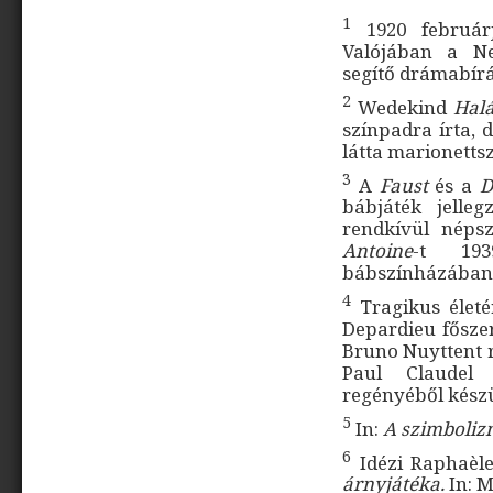
1
1920 februárj
Valójában a Ne
segítő drámabírál
2
Wedekind
Halá
színpadra írta, 
látta marionetts
3
A
Faust
és a
D
bábjáték jelleg
rendkívül néps
Antoine
-t 193
bábszínházában
4
Tragikus életé
Depardieu főszer
Bruno Nuyttent 
Paul Claudel 
regényéből készü
5
In:
A szimboliz
6
Idézi Raphaèl
árnyjátéka.
In: M