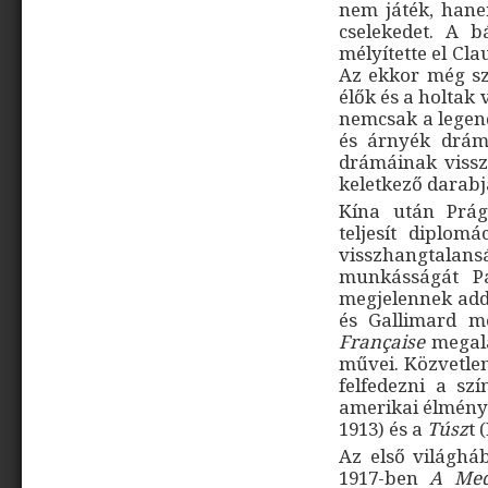
nem játék, hane
cselekedet. A b
mélyítette el Cl
Az ekkor még szi
élők és a holtak
nemcsak a legend
és árnyék drámá
drámáinak vissz
keletkező darabj
Kína után Prá
teljesít diplomá
visszhangtalans
munkásságát P
megjelennek addi
és Gallimard m
Française
megala
művei. Közvetlen
felfedezni a sz
amerikai élmény
1913) és a
Túsz
t 
Az első világhábo
1917-ben
A Med