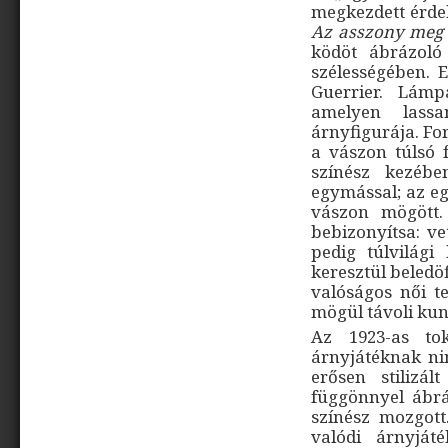
megkezdett érde
Az asszony meg
ködöt ábrázoló
szélességében. 
Guerrier. Lámp
amelyen lassa
árnyfigurája. Fo
a vászon túlsó f
színész kezébe
egymással; az eg
vászon mögött.
bebizonyítsa: ve
pedig túlvilági
keresztül beledöf
valóságos női t
mögül távoli kun
Az 1923-as to
árnyjátéknak n
erősen stilizál
függönnyel ábrá
színész mozgott
valódi árnyját