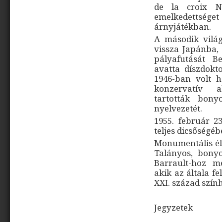
de la croix N
emelkedettsé
árnyjátékban.
A második vilá
vissza Japánba,
pályafutását B
avatta díszdok
1946-ban volt h
konzervatív a
tartották bony
nyelvezetét.
1955. február 2
teljes dicsőségé
Monumentális él
Talányos, bonyo
Barrault-hoz m
akik az általa f
XXI. század szín
Jegyzetek