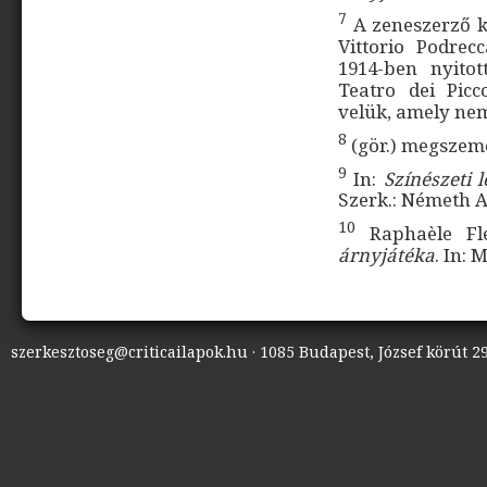
7
A zeneszerző k
Vittorio Podrec
1914-ben nyito
Teatro dei Picc
velük, amely nem 
8
(gör.) megszemé
9
In:
Színészeti 
Szerk.: Németh A
10
Raphaèle F
árnyjátéka
. In: 
szerkesztoseg@criticailapok.hu · 1085 Budapest, József körút 29