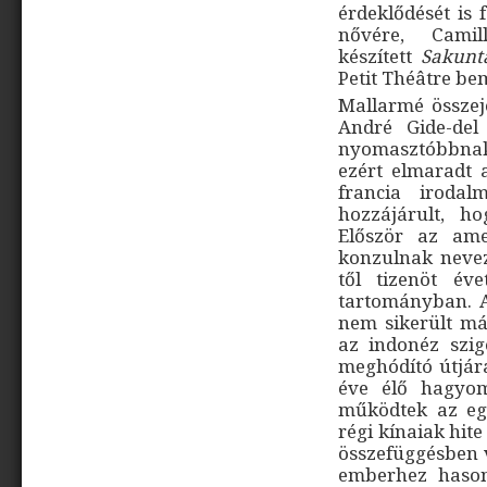
érdeklődését is f
nővére, Camil
készített
Sakunt
Petit Théâtre be
Mallarmé összejö
André Gide-del
nyomasztóbbnak
ezért elmaradt a
francia irodal
hozzájárult, h
Először az amer
konzulnak nevez
től tizenöt éve
tartományban. A
nem sikerült má
az indonéz szige
meghódító útjára
éve élő hagyom
működtek az eg
régi kínaiak hit
összefüggésben va
emberhez hasonl