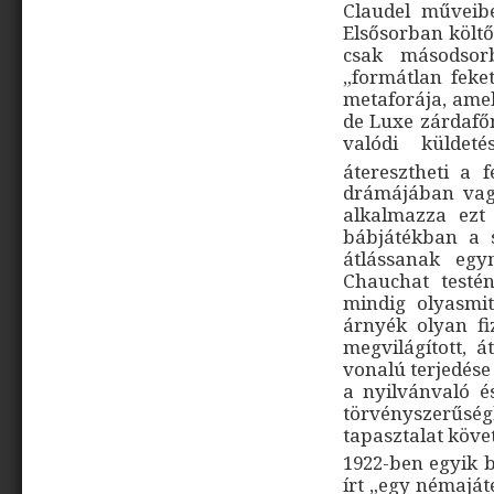
Claudel műveib
Elsősorban költő
csak másodsorb
„formátlan feke
metaforája, amel
de Luxe zárdafőn
valódi küldet
áteresztheti a 
drámájában vag
alkalmazza ezt
bábjátékban a 
átlássanak eg
Chauchat testén
mindig olyasmit
árnyék olyan fi
megvilágított, 
vonalú terjedése
a nyilvánvaló é
törvényszerűség
tapasztalat köve
1922-ben egyik b
írt „egy némaját