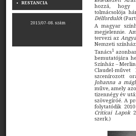
RESTANCIA
hozzá, hogy 
tolmácsolója h
Délforduló
t (Par
<<
2015/07-08. szám
>>
A magyar szín
megjelennie. A
tervezi az
Angya
Nemzeti színház
1
Tanács
azonban
bemutatójára he
Színház – Merlin
Claudel-művet
szcenírozott o
Johanna a mág
műve, amely azo
tizennégy év utá
szövegíróé. A p
folytatódik 201
Criticai Lapok
20
szerk.)