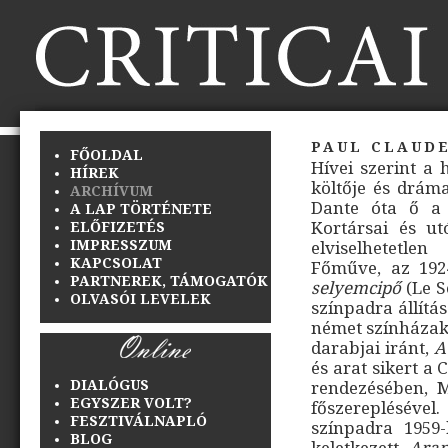
paul claude
FŐOLDAL
Hívei szerint a
HÍREK
költője és dráma
ARCHÍVUM
Dante óta ő a 
A LAP TÖRTÉNETE
Kortársai és ut
ELŐFIZETÉS
IMPRESSZUM
elviselhetetle
KAPCSOLAT
Főműve, az 1924
PARTNEREK, TÁMOGATÓK
selyemcipő
(Le S
OLVASÓI LEVELEK
színpadra állítá
német színházak 
darabjai iránt,
A
és arat sikert a
DIALÓGUS
rendezésében, M
EGYSZER VOLT?
főszereplésével
FESZTIVÁLNAPLÓ
színpadra 1959
BLOG
keletkezett
Aran