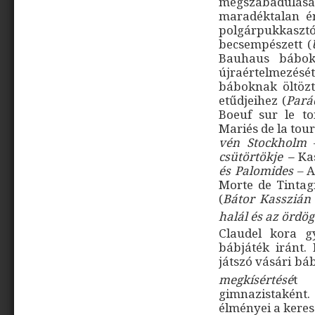
megszabadulását 
maradéktalan ér
polgárpukkasztó 
becsempészett (
Bauhaus bábok
újraértelmezés
báboknak öltözt
etűdjeihez (
Pará
Boeuf sur le to
Mariés de la tour
vén
Stockholm
csütörtökje –
Ka
és Palomides
– A
Morte de Tintagi
(
Bátor Kassziá
halál és az ördög
Claudel kora g
bábjáték iránt.
játszó vásári bá
megkísértésé
t
gimnazistakén
élményei a keres