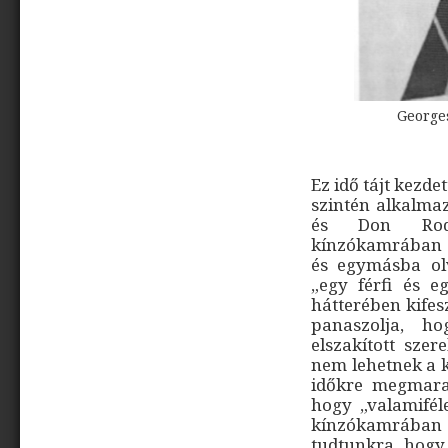
George
Ez idő tájt kezde
szintén alkalmaz
és Don Rodr
kínzókamrában 
és egymásba olv
„egy férfi és 
hátterében kifes
panaszolja, h
elszakított sze
nem lehetnek a k
időkre megmarad
hogy „valamifél
kínzókamrában 
tudtunkra, hogy 