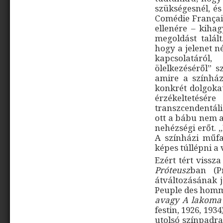
szükségesnél, és
Comédie Français
ellenére – kihag
megoldást talált
hogy a jelenet n
kapcsolatáró
ölelkezéséről” s
amire a színház
konkrét dolgokat
érzékeltetésér
transzcendentáli
ott a bábu nem a
nehézségi erőt. 
A színházi műfa
képes túllépni a
Ezért tért vissz
Próteusz
ban (P
átváltozásának 
Peuple des homme
avagy A lakoma
festin, 1926, 1934
utolsó színpadr