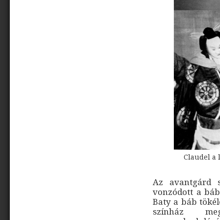
Claudel a
Az avantgárd s
vonzódott a báb
Baty a báb töké
színház megú