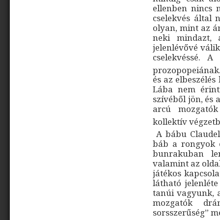
ellenben nincs 
cselekvés által 
olyan, mint az 
neki mindazt, 
jelenlévővé váli
cselekvéssé. A
prozopopeiának
és az elbeszélés
Lába nem érinti
szívéből jön, és 
arcú mozgatók 
kollektív végzetb
A bábu Claudel 
báb a rongyok és
bunrakuban l
valamint az olda
játékos kapcsol
látható jelenlét
tanúi vagyunk, a
mozgatók drám
sorsszerűség” me