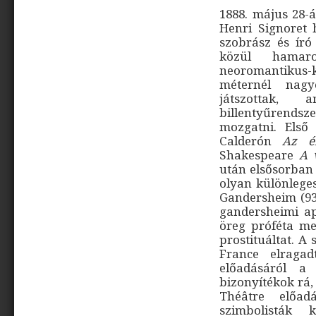
1888. május 28-
Henri Signoret h
szobrász és író
közül hamaro
neoromantikus-k
méternél nagyo
játszottak, 
billentyűrends
mozgatni. Első
Calderón
Az é
Shakespeare
A
után elsősorban 
olyan különleges
Gandersheim (935
gandersheimi a
öreg próféta m
prostituáltat. A
France elraga
előadásáról 
bizonyítékok rá,
Théâtre előadá
szimbolisták