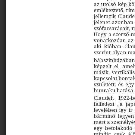
az utolsó kép köl
emlékeztető, rím
jellemzik Claud
jelenet azonban 
szófacsarásait, 
Hogy a szerző mi
vonatkozóan az 
aki Rióban Claud
szerint olyan ma
bábszínházában
képzelt el, amel
másik, vertikáli
kapcsolat bonta
született, és eg
bunraku hatása a
Claudelt 1922-
felfedezi „a ja
levelében így ír
bárminő legyen 
mert a személyév
egy betolakodó 
mindig csak ál