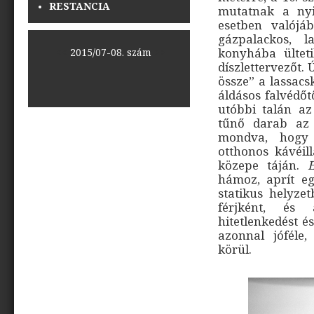
RESTANCIA
mutatnak a nyi
esetben valójá
gázpalackos, l
konyhába ültet
<<
2015/07-08. szám
>>
díszlettervezőt.
össze” a lassac
áldásos falvédőt
utóbbi talán az
tűnő darab az
mondva, hogy 
otthonos kávéill
közepe táján.
E
hámoz, aprít eg
statikus helyze
férjként, és 
hitetlenkedést é
azonnal jóféle,
körül.