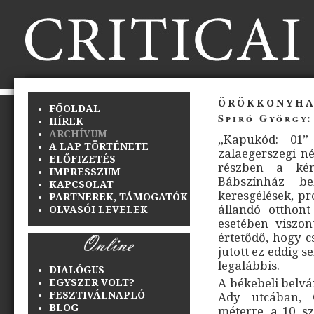
örökkonyh
FŐOLDAL
Spiró György:
HÍREK
ARCHÍVUM
„Kapukód: 01” 
A LAP TÖRTÉNETE
zalaegerszegi né
ELŐFIZETÉS
részben a kén
IMPRESSZUM
Bábszínház be
KAPCSOLAT
keresgélések, p
PARTNEREK, TÁMOGATÓK
állandó otthon
OLVASÓI LEVELEK
esetében viszon
értetődő, hogy 
jutott ez eddig 
legalábbis.
DIALÓGUS
A békebeli belv
EGYSZER VOLT?
FESZTIVÁLNAPLÓ
Ady utcában, 
BLOG
méterre, a 10. s