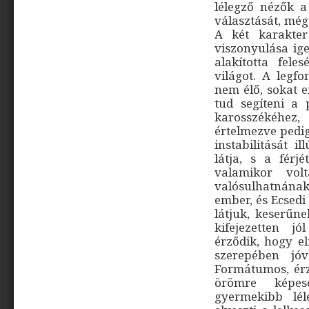
lélegző nézők a
választását, mé
A két karakter
viszonyulása ige
alakította fel
világot. A legf
nem élő, sokat 
tud segíteni a 
karosszékéhez,
értelmezve pedig
instabilitását i
látja, s a férj
valamikor vo
valósulhatnának
ember, és Ecsedi 
látjuk, keserűn
kifejezetten j
érződik, hogy el
szerepében jóv
Formátumos, érz
örömre képes
gyermekibb lél