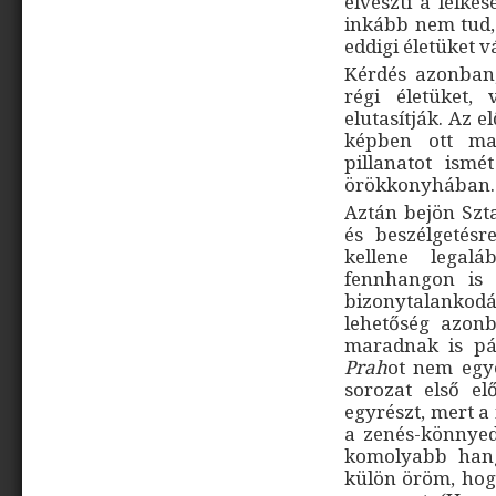
elveszti a lelke
inkább nem tud,
eddigi életüket v
Kérdés azonban,
régi életüket,
elutasítják. Az 
képben ott ma
pillanatot ism
örökkonyhában
Aztán bejön Szta
és beszélgetésr
kellene legal
fennhangon is
bizonytalankod
lehetőség azon
maradnak is pá
Prah
ot nem egy
sorozat első e
egyrészt, mert a
a zenés-könnyed
komolyabb hang
külön öröm, hog