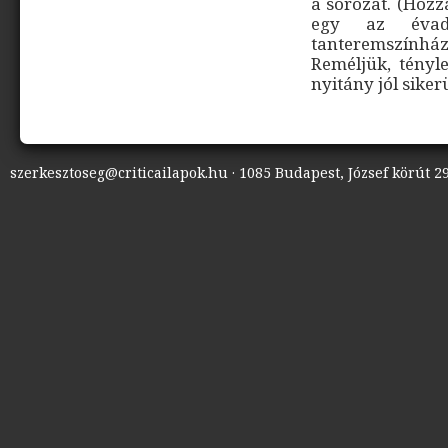
a sorozat. (Hozz
egy az éva
tanteremszínhá
Reméljük, tényle
nyitány jól siker
szerkesztoseg@criticailapok.hu · 1085 Budapest, József körút 29