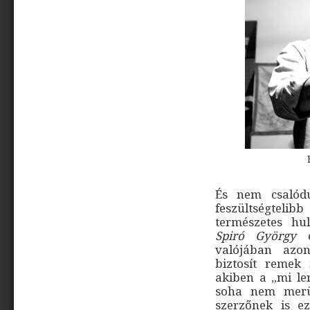
És nem csalód
feszültségteli
természetes hu
Spiró György
e
valójában azon
biztosít remek
akiben a „mi le
soha nem merül
szerzőnek is e