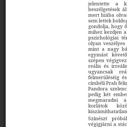
jelentette a k
beszélgetések á
mert hiába olva
sem lettek bold
gondolja, hogy ő
mihez kezdjen a
pszichológiai 
olyan veszélyes 
mint a nagy bá
egymást követ
szépen végigveze
reális és irreá
ugyancsak reá
felmerüléséig és
címbéli Prah fel
Pandora szelenc
pedig két ember
megmaradni a 
korlátok köz
kiszámíthatatlan
Színészt prób
végigjárni a stá