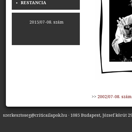
RESTANCIA
<<
2015/07-08. szám
>>
>>
2002/07-08. szám
szerkesztoseg@criticailapok.hu · 1085 Budapest, József körút 29