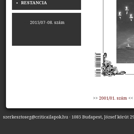
RESTANCIA
<<
2015/07-08. szám
>>
>>
2001/01. szám
<<
szerkesztoseg@criticailapok.hu · 1085 Budapest, József körút 29