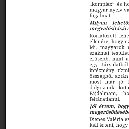
„komplex” és ho
magyar nyelv val
fogalmat.
Milyen lehet
megvalósításár
Korlátozott le
ellenére, hogy e
Mi, magyarok 
szakmai testüle
erősebb, mint a
egy társulatból
intézmény tízmi
összegből aztán
most már jó t
dolgozunk, kuta
Fájdalmam, h
feltáratlanul.
Jól értem, hog
megerősödésébe
Dienes Valéria ez
kell érteni, hog