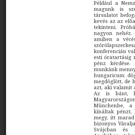
Például a Nemz
magunk is sze
társulatot befo
kevés az az el
tekinteni. Prób
nagyon nehéz. 
amiben a vécés
szórólapszerkesz
konferencián val
esti óratartásig
pénz kérdése.
munkánk mennyire
hungaricum: dö
megdöglött, de h
azt, aki valamit
Az is bánt, h
Magyarországon
Münchenbe, a 
kínáltak pénzt,
megy, itt marad
bizonyos Váralja
Svájcban és N