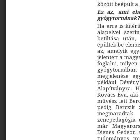
között beépült a
Ez az, ami eb
gyógytornának?
Ha erre is kité
alapelvei szer
betiltása után,
épültek be eleme
az, amelyik egy 
jelentett a mag
foglalni, milye
gyógytornába
megjelenése egy
például Dévén
Alapítványra. 
Kovács Éva, aki
művész lett Ber
pedig Berczik 
megmaradtak
zenepedagógia 
már Magyarorsz
Dienes Gedeon 
tudományos mun