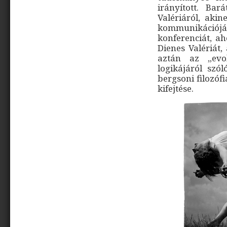
irányított. Bar
Valériáról, akin
kommunikációjá
konferenciát, a
Dienes Valériát,
aztán az „evol
logikájáról szól
bergsoni filozófi
kifejtése.