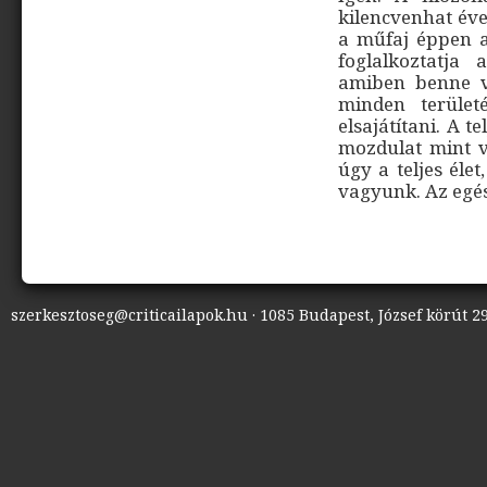
kilencvenhat éve
a műfaj éppen a
foglalkoztatja
amiben benne va
minden terület
elsajátítani. A t
mozdulat mint v
úgy a teljes éle
vagyunk. Az egé
szerkesztoseg@criticailapok.hu · 1085 Budapest, József körút 29