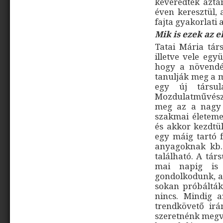
keveredtek aztán
éven keresztül, 
fajta gyakorlati
Mik is ezek az e
Tatai Mária társ
illetve vele egy
hogy a növendé
tanulják meg a 
egy új társul
Mozdulatművész
meg az a nagy 
szakmai életeme
és akkor kezdtük
egy máig tartó 
anyagoknak kb. 
található. A tár
mai napig is 
gondolkodunk, a
sokan próbáltá
nincs. Mindig 
trendkövető ir
szeretnénk megva