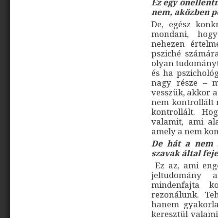
Ez egy önellen
nem, aközben po
De, egész konk
mondani, hog
nehezen értelm
psziché számára
olyan tudományte
és ha pszichológ
nagy része – me
vesszük, akkor a
nem kontrollált 
kontrollált. H
valamit, ami al
amely a nem kont
De hát a nem k
szavak által fej
Ez az, ami eng
jeltudomány 
mindenfajta k
rezonálunk. Te
hanem gyakorla
keresztül valami