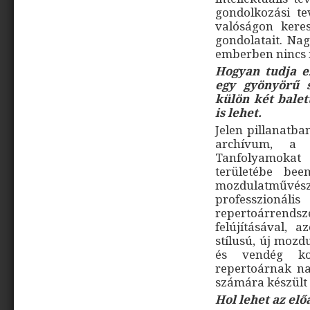
gondolkozási te
valóságon keres
gondolatait. Nag
emberben nincs m
Hogyan tudja e
egy gyönyörű s
külön két balet
is lehet.
Jelen pillanatba
archívum, a 
Tanfolyamoka
területébe be
mozdulatművés
professzioná
repertoárrend
felújításával, a
stílusú, új moz
és vendég ko
repertoárnak n
számára készült 
Hol lehet az elő