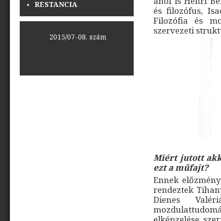
ahol is Henri 
RESTANCIA
és filozófus, I
Filozófia és m
szervezeti struk
<<
2015/07-08. szám
>>
Miért jutott ak
ezt a műfajt?
Ennek előzménye
rendeztek Tihan
Dienes Valér
mozdulattudom
elképzelése sze