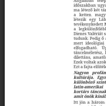
Angliában tele
időszakban ugya
ma létező két t
a ketten magy
létezik egy Lá
tevékenykedett 
a legkülönfélé
Dienes Valériát 
tudunk. Pedig ő a
mert ideológia
elfogadható. 
táncelméletész,
dilettáns, amatő
Ezek voltak azok
Ezt a fajta előíté
Nagyon profán
kultúrája. Eg
különböző szin
latin-amerika
kortárs táncnak
amit önök kíná
Itt jön a három 