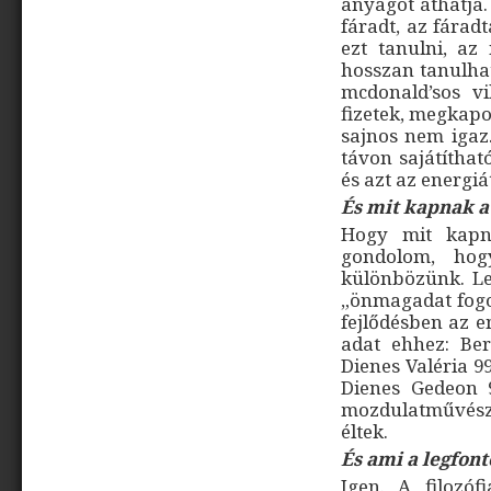
anyagot áthatja.
fáradt, az fárad
ezt tanulni, az
hosszan tanulhat
mcdonald’sos v
fizetek, megkapo
sajnos nem igaz.
távon sajátíthat
és azt az energi
És mit kapnak 
Hogy mit kapn
gondolom, ho
különbözünk. Le
„önmagadat fogod
fejlődésben az 
adat ehhez: Ber
Dienes Valéria 9
Dienes Gedeon 
mozdulatművész
éltek.
És ami a legfont
Igen. A filozófi