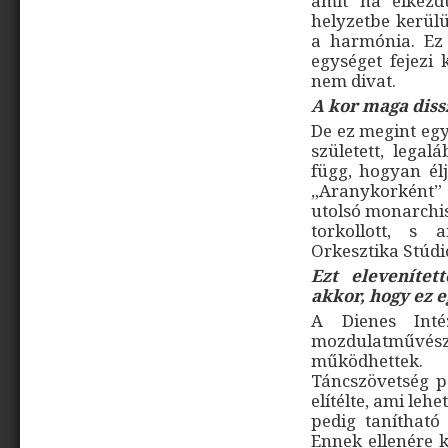
amit ha elkezd
helyzetbe kerülü
a harmónia. Ez 
egységet fejezi
nem divat.
A kor maga dis
De ez megint egy
született, legal
függ, hogyan él
„Aranykorként” 
utolsó monarchis
torkollott, s 
Orkesztika Stúdió
Ezt elevenítet
akkor, hogy ez e
A Dienes Inté
mozdulatművész
működhettek.
Táncszövetség po
elítélte, ami leh
pedig tanítható
Ennek ellenére