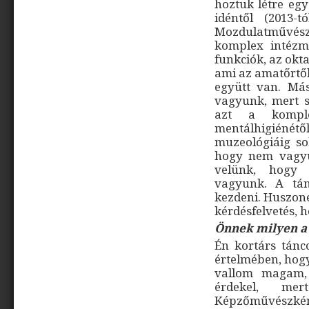
hoztuk létre eg
idéntől (2013-
Mozdulatművés
komplex intézm
funkciók, az okta
ami az amatőrtől 
együtt van. Má
vagyunk, mert s
azt a komple
mentálhigiéné
muzeológiáig sok
hogy nem vagyu
velünk, hogy
vagyunk. A tá
kezdeni. Huszone
kérdésfelvetés, h
Önnek milyen a 
Én kortárs tán
értelmében, ho
vallom magam,
érdekel, me
Képzőművészkén