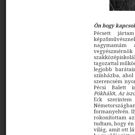
Ön hogy kapcso
Pécsett járta
képzőművésznek
nagymamám az
vegyészmérnök
szakközépiskoláb
tagozattal működ
legjobb barátai
színházba, ahol 
szerencsém nyomo
Pécsi Balett 
Pókháló
t,
Az
isz
Eck szerintem
Németországban, 
formanyelvén. I
rokonítottam a
tudtam, hogy én 
világ, amit ott 