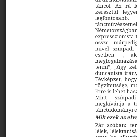
táncol. Az rá l
keresztül legy
legfontosabb
táncművészet
Németországb
expresszionista 
össze – márpedig
mivel színpadi
esetben –, a
megfogalmazása 
tenni”, „úgy ke
duncanista irány
Tévképzet, hogy
rögzítettsége, m
Erre is lehet hasz
Mint színpad
megkívánja a te
tánctudományi el
Mik ezek az elv
Pár szóban: te
lélek, lélektani