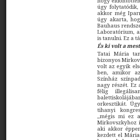
hogy eldöntöttem
úgy folytatódik
akkor még Iparm
úgy akarta, ho
Bauhaus rendszer
Laboratórium, ah
is tanulni. Ez a t
És ki volt a mes
Tatai Mária ta
bizonyos Mirkovs
volt az egyik el
ben, amikor az
Színház színpa
nagy részét. Ez 
félig illegál
balettiskolájába
orkesztikát. Úg
tihanyi kongre
„mégis mi ez a
Mirkovszkyhoz i
aki akkor éppen
kezdett el Mária