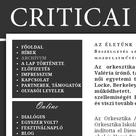
az életünk
FŐOLDAL
Beszélgetés a
HÍREK
mozdulatművé
ARCHÍVUM
A LAP TÖRTÉNETE
Az orkesztika
ELŐFIZETÉS
Valéria írónő, 
IMPRESSZUM
női egyetemi t
KAPCSOLAT
Locke, Berkeley
PARTNEREK, TÁMOGATÓK
működhetett.
OLVASÓI LEVELEK
szellemiségét
és viszi tovább
DIALÓGUS
Az Orkesztika A
EGYSZER VOLT?
Orkesztika Iskol
FESZTIVÁLNAPLÓ
indította el Die
BLOG