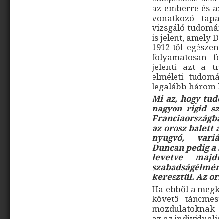
az emberre és a
vonatkozó tapa
vizsgáló tudomán
is jelent, amely 
1912-től egésze
folyamatosan fe
jelenti azt a t
elméleti tudomá
legalább három k
Mi az, hogy tu
nagyon rigid s
Franciaországb
az orosz balett
nyugvó, variá
Duncan pedig a 
levetve maj
szabadságélmén
keresztül. Az o
Ha ebből a megkö
követő táncmeste
mozdulatoknak a
az az individuali