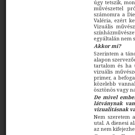
úgy tetszik, mo
művészettel pr
számomra a Dien
Valéria, ezért k
Vizuális művés
színházművésze
egyáltalán nem 
Akkor mi?
Szerintem a tán
alapon szerveződ
tartalom és ha ú
vizuális művésze
primer, a befoga
közelebb vannak
ösztönös vagy na
De mivel ember
látványnak van
vizualitásnak v
Nem szeretem a 
utal. A dienesi 
az nem kifejezh