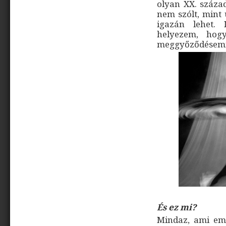
olyan XX. száza
nem szólt, mint 
igazán lehet.
helyezem, hog
meggyőződésem
És ez mi?
Mindaz, ami em