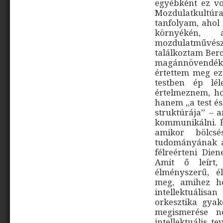
egyébként ez vol
Mozdulatkultú
tanfolyam, ahol
környékén, 
mozdulatművés
találkoztam Berc
magánnövendéke
értettem meg ezt
testben ép lé
értelmeznem, ho
hanem „a test és
struktúrája” – a
kommunikálni. É
amikor bölcs
tudományának a
félreérteni Die
Amit ő leírt, 
élményszerű, él
meg, amihez ho
intellektuális
orkesztika gyak
megismerése n
intellektuális 