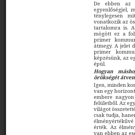
De ebben az 
egyenlőségjel, 
ténylegesen mi
vonatkozik az ös
tartalomra is. 
mögött ez a fo
primer kommuni
átmegy. A jelet 
primer kommun
képzésünk, az e
épül.
Hogyan másho
örökségét átven
Igen, minden ko
van egy horizontj
embere nagyon 
felületből. Az eg
világot összetett
csak tudja, hanem
élményértékűvé
érték. Az élmény
van ebben az ese