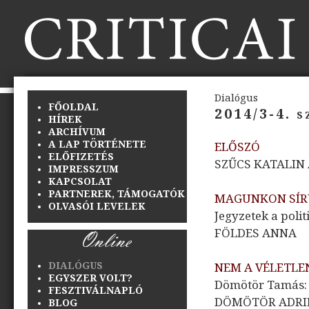
Dialógus
FŐOLDAL
2014/3-4. 
HÍREK
ARCHÍVUM
A LAP TÖRTÉNETE
ELŐSZÓ
ELŐFIZETÉS
SZŰCS KATALIN
IMPRESSZUM
KAPCSOLAT
PARTNEREK, TÁMOGATÓK
MAGUNKON SÍ
OLVASÓI LEVELEK
Jegyzetek a polit
FÖLDES ANNA
DIALÓGUS
NEM A VÉLETLE
EGYSZER VOLT?
Dömötör Tamás: 
FESZTIVÁLNAPLÓ
DÖMÖTÖR ADRI
BLOG