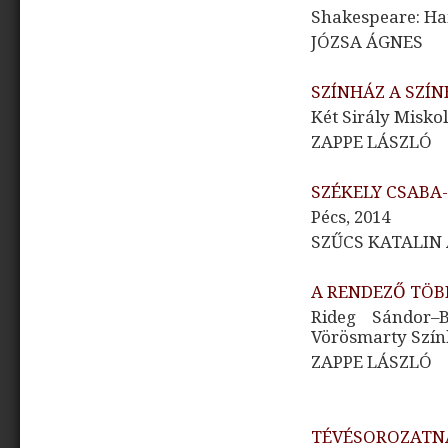
Shakespeare: Ha
JÓZSA ÁGNES
SZÍNHÁZ A SZÍN
Két Sirály Misko
ZAPPE LÁSZLÓ
SZÉKELY CSABA
Pécs, 2014
SZŰCS KATALIN
A RENDEZŐ TÖB
Rideg Sándor–
Vörösmarty Szín
ZAPPE LÁSZLÓ
TÉVÉSOROZATN