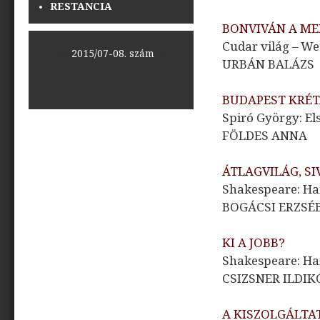
RESTANCIA
BONVIVÁN A M
Cudar világ – W
<<
2015/07-08. szám
>>
URBÁN BALÁZS
BUDAPEST KRÉ
Spiró György: El
FÖLDES ANNA
ÁTLAGVILÁG, S
Shakespeare: Ha
BOGÁCSI ERZSÉ
KI A JOBB?
Shakespeare: Ha
CSIZSNER ILDIK
A KISZOLGÁLT