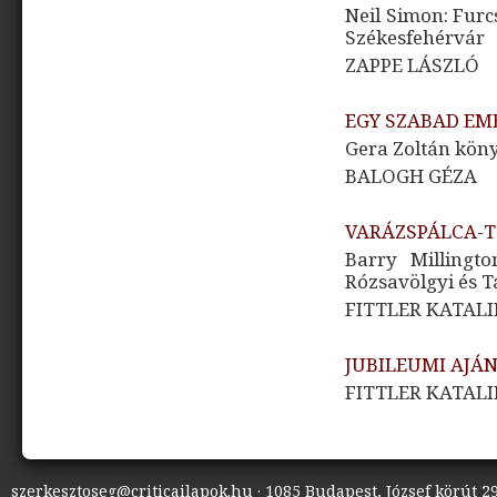
Neil Simon: Furc
Székesfehérvár
ZAPPE LÁSZLÓ
EGY SZABAD EM
Gera Zoltán kön
BALOGH GÉZA
VARÁZSPÁLCA-
Barry Millingto
Rózsavölgyi és T
FITTLER KATAL
JUBILEUMI AJÁ
FITTLER KATAL
szerkesztoseg@criticailapok.hu · 1085 Budapest, József körút 29