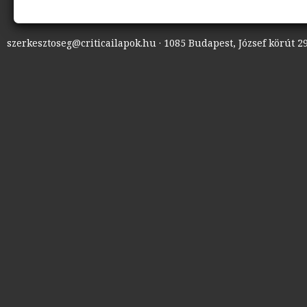
szerkesztoseg@criticailapok.hu · 1085 Budapest, József körút 29