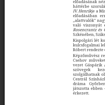
előadásának néző
háttérbe szorul
IV. Henrik
je a M
előadásában err
„alattvalók” nag
való viszonyát
Rosencrantz és G
Szkénében, Szik
Kispolgári lét k
kulcsfogalmai l
Róbert rendezte 
Képzőművész ren
Csehov műveket 
vezet Gáspárik A
szövegek kez
szolgálhatnak o
Centrál Színház
dráma Győrben
játszotta ebben 
érkezett.