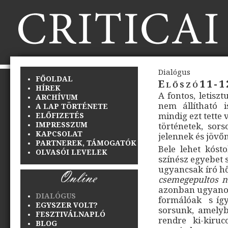
Dialógus
FŐOLDAL
Előszó11-1
HÍREK
A fontos, letisz
ARCHÍVUM
nem állítható i
A LAP TÖRTÉNETE
mindig ezt tette 
ELŐFIZETÉS
IMPRESSZUM
történetek, sors
KAPCSOLAT
jelennek és jövő
PARTNEREK, TÁMOGATÓK
Bele lehet kóst
OLVASÓI LEVELEK
színész egyebet s
ugyancsak író hő
csemegepultos n
azonban ugyanoly
DIALÓGUS
formálóak s így
EGYSZER VOLT?
sorsunk, amely
FESZTIVÁLNAPLÓ
rendre ki-kiru
BLOG