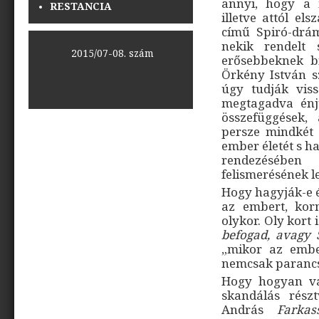
annyi, hogy a 
RESTANCIA
illetve attól el
című Spiró-drá
nekik rendelt 
<<
2015/07-08. szám
>>
erősebbeknek b
Örkény István s
úgy tudják viss
megtagadva énjü
összefüggések,
persze mindkét 
ember életét s ha
rendezésében
felismerésének le
Hogy hagyják-e é
az embert, kor
olykor. Oly kort
befogad, avag
„mikor az ember
nemcsak paranc
Hogy hogyan vál
skandálás rész
András
Farkas