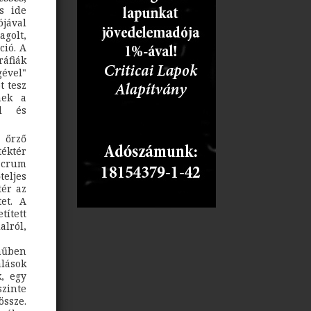
s ide
ójával
golt,
ció. A
iák
ével"
t tesz
nek a
al és
 őrző
téktér
acrum
eljes
tér az
tet. A
ített
lról,
műben
lások
k, egy
zinte
össze.