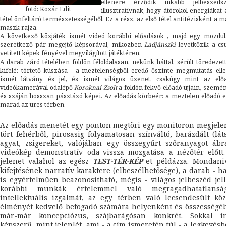
ellenére érződik inkább jelbeszéds
fotó: Kozár Edit
illusztratívnak, hogy átörököl energiákat 
tétel önfeltáró természetességéből. Ez a rész, az első tétel antitézisként a 
maszk rajza.
A következő közjáték ismét videó korábbi előadások , majd egy mozdula
szeretkező pár megejtő képsorával, miközben
Ladjánszki
levetkőzik a cs
vetített képek fényével megvilágított játéktéren.
A darab záró tételében földön féloldalasan, nekünk háttal, sérült töredezet
kifelé: törtető kúszása - a meztelenségből eredő őszinte megmutatás ell
ismét látvány és jel, és ismét világos üzenet, csakúgy mint az elő
videókamerával odalépő
Koroknai Zsolt
a földön fekvő előadó ujjain, szemén
és száján hosszan pásztázó képei. Az előadás körbeér: a meztelen előadó 
marad az üres térben.
Az előadás menetét egy ponton megtöri egy monitoron megjelen
tört fehérből, pirosasig folyamatosan színváltó, barázdált (lát
agyat, zsigereket, valójában egy összegyűrt szőranyagot ábr
videókép demonstratív oda-vissza mozgatása a nézőtér előtt
jelenet valahol az egész
TEST-TÉR-KÉP
-et példázza. Mondani
kifejtésének narratív karaktere (elbeszélhetősége), a darab - 
is egyértelműen beazonosítható, mégis - világos jelbeszéd jel
korábbi munkák értelemmel való megragadhatatlansá
intellektuális izgalmát, az egy térben való lecsendesült kö
élményét kedvelő befogadó számára helyenként és összességé
már-már koncepciózus, szájbarágósan konkrét. Sokkal i
képszerű, mint jelenlét, ami - a cím ismeretén túl - a legkevés