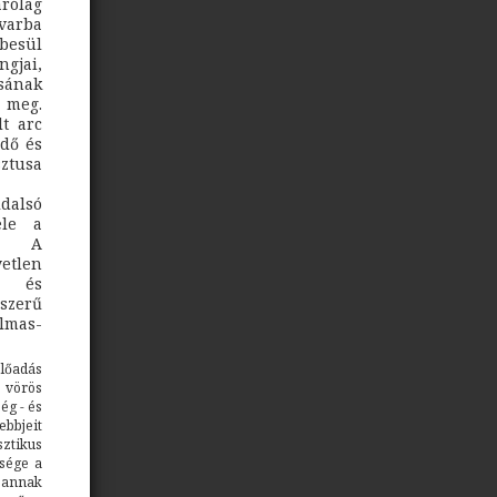
rólag
avarba
mbesül
ngjai,
sának
a meg.
t arc
edő és
sztusa
ldalsó
ele a
t. A
etlen
al és
yszerű
almas-
lőadás
 vörös
ég - és
ebbjeit
ztikus
sége a
 annak