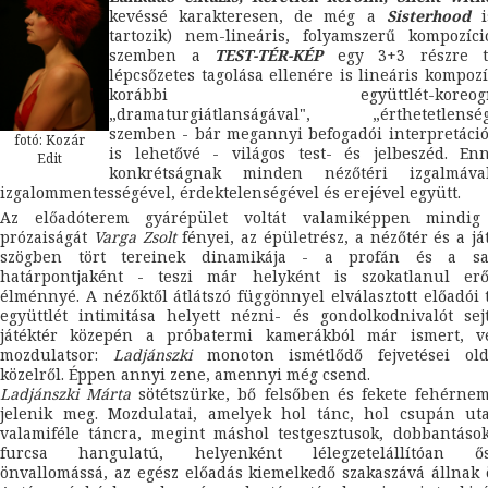
kevéssé karakteresen, de még a
Sisterhood
i
tartozik) nem-lineáris, folyamszerű kompozíci
szemben a
TEST-TÉR-KÉP
egy 3+3 részre ta
lépcsőzetes tagolása ellenére is lineáris kompozí
korábbi együttlét-koreográf
„dramaturgiátlanságával", „érthetetlenség
szemben - bár megannyi befogadói interpretáció
fotó: Kozár
is lehetővé - világos test- és jelbeszéd. En
Edit
konkrétságnak minden nézőtéri izgalmáv
izgalommentességével, érdektelenségével és erejével együtt.
Az előadóterem gyárépület voltát valamiképpen mindig
prózaiságát
Varga Zsolt
fényei, az épületrész, a nézőtér és a já
szögben tört tereinek dinamikája - a profán és a s
határpontjaként - teszi már helyként is szokatlanul erőt
élménnyé. A nézőktől átlátszó függönnyel elválasztott előadói 
együttlét intimitása helyett nézni- és gondolkodnivalót sej
játéktér közepén a próbatermi kamerákból már ismert, vet
mozdulatsor:
Ladjánszki
monoton ismétlődő fejvetései olda
közelről. Éppen annyi zene, amennyi még csend.
Ladjánszki Márta
sötétszürke, bő felsőben és fekete fehérne
jelenik meg. Mozdulatai, amelyek hol tánc, hol csupán uta
valamiféle táncra, megint máshol testgesztusok, dobbantáso
furcsa hangulatú, helyenként lélegzetelállítóan ős
önvallomássá, az egész előadás kiemelkedő szakaszává állnak 