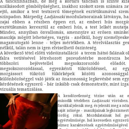
A táncszínházban, de még a kortárs táncban is szinte kizá
szálkásodott gömbölyűséghez, inakhoz szokott szem számára z
ejtő, amikor a test testszerű tömegének esztétikumával sze
színpadon. Márpedig
Ladjánszki
mozdulatsorainak látványa, ha
zajai ebben a részben éppen ezt, az emberi hús mozgá
esztétikumán keresztül az emberi hús, a test lelkét mutatj
Mindez, annyiban önvallomás, amennyire az erősen sminkel
maszkja mögött lehetséges, vagyis - anélkül, hogy személyesk
magamutogató lenne - teljes mértékben. A térelválasztás ge
nélkül, talán nem is igen elviselhető őszinteség.
A következő tétel előtti videóinstalláció a terem hátsó falának o
falra vetítésével létrehozott pszeudotérbe montírozza b
többszöri bejövetellel megsokszorozódó előadó
megsokszorozódással, egyenkénti tükröződéssel, az egy
mozgássort tükröző tükörképek közötti azonosságg
különbözőséggel való játék az önazonosság legkevésbé sem eg
kérdésének egyszerű - bár inkább csak demonstratív, mint izg
vizuális tematizálása.
A kendőzetlenség tézise után az e
második tételében
Ladjánszki
vörösben,
farokkal jelenik meg, és jeleníti meg a nőis
saját nőisége - maszkjainak legközismert
(ördög, róka). Mozdulatainak hol ges
egyértelműsége, hol keresetlen egyszerű
jelmez karakterének egyértelműségével