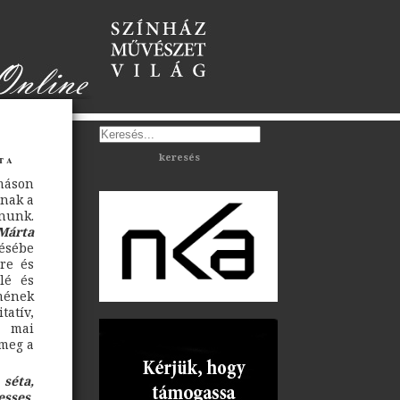
keresés
ta
máson
nnak a
nunk.
Márta
sésébe
sre és
elé és
mének
atív,
a mai
 meg a
séta,
esses
,