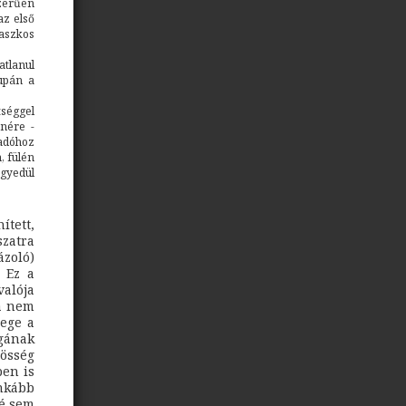
zerűen
az első
maszkos
tlanul
upán a
tséggel
enére -
adóhoz
, fülén
egyedül
ített,
szatra
ázoló)
. Ez a
valója
ha nem
lege a
gának
zösség
ben is
nkább
bé sem