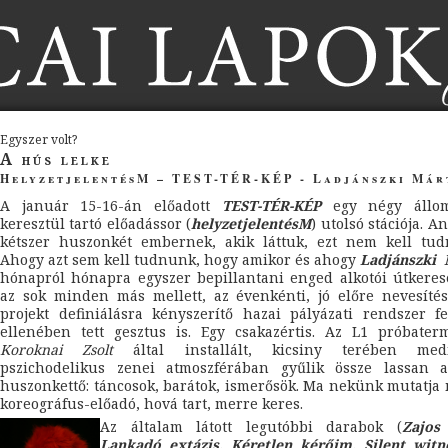
Egyszer volt?
A hús lelke
HelyzetjelentésM – TEST-TÉR-KÉP - Ladjánszki Már
A január 15-16-án előadott
TEST-TÉR-KÉP
egy négy állo
keresztül tartó előadássor (
helyzetjelentésM
) utolsó stációja. A
kétszer huszonkét embernek, akik láttuk, ezt nem kell tud
Ahogy azt sem kell tudnunk, hogy amikor és ahogy
Ladjánszki 
hónapról hónapra egyszer bepillantani enged alkotói útkere
az sok minden más mellett, az évenkénti, jó előre nevesíté
projekt definiálásra kényszerítő hazai pályázati rendszer f
ellenében tett gesztus is. Egy csakazértis. Az L1 próbater
Koroknai Zsolt
által installált, kicsiny terében medit
pszichodelikus zenei atmoszférában gyűlik össze lassan 
huszonkettő: táncosok, barátok, ismerősök. Ma nekünk mutatja
koreográfus-előadó, hová tart, merre keres.
Az általam látott legutóbbi darabok (
Zajos 
Lankadó extázis, Kéretlen kérőim, Silent witn