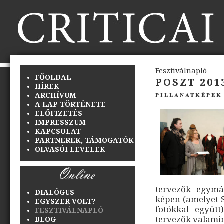
Fesztiválnapló
FŐOLDAL
POSZT 201
HÍREK
pillanatképek 
ARCHÍVUM
A LAP TÖRTÉNETE
ELŐFIZETÉS
IMPRESSZUM
KAPCSOLAT
PARTNEREK, TÁMOGATÓK
OLVASÓI LEVELEK
tervezők egymá
DIALÓGUS
képen (amelyet S
EGYSZER VOLT?
fotókkal együtt
FESZTIVÁLNAPLÓ
tervezők valamin
BLOG