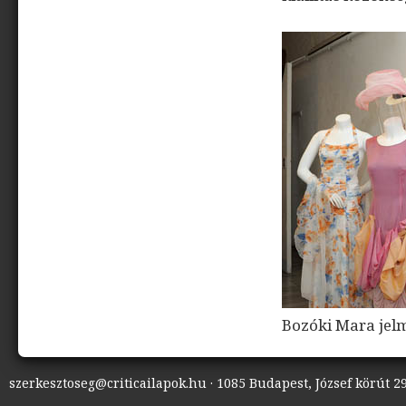
Bozóki Mara jel
szerkesztoseg@criticailapok.hu · 1085 Budapest, József körút 29