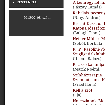
A kemregy loh n
RESTANCIA
(Jászay Tamás)
Rabelais-pecsen
(Nagy András)
<<
2015/07-08. szám
>>
Brecht-Dessau:
Katona József S
(Balogh Tibor)
Heiner Müller: M
(Sebők Borbála)
P. P. Pasolini-
Szigligeti Színhá
(Urbán Balázs)
Picasso kalandjai
(Marik Noémi)
Színházterápia
Szeminárium - 
(Fried Ilona)
Kell a szó!
(- ja)
Noteszlapok. Mos