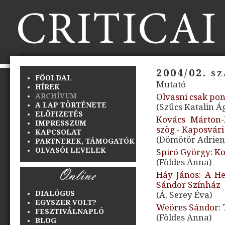
2004/02. s
FŐOLDAL
Mutató
HÍREK
ARCHÍVUM
Olvasni csak pon
A LAP TÖRTÉNETE
(Szűcs Katalin Á
ELŐFIZETÉS
Kovács Márton-
IMPRESSZUM
szög - Kaposvári
KAPCSOLAT
(Dömötör Adrien
PARTNEREK, TÁMOGATÓK
OLVASÓI LEVELEK
Spiró György: Ko
(Földes Anna)
Háy János: A Her
Sándor Színház
DIALÓGUS
(Á. Serey Éva)
EGYSZER VOLT?
Weöres Sándor: 
FESZTIVÁLNAPLÓ
(Földes Anna)
BLOG