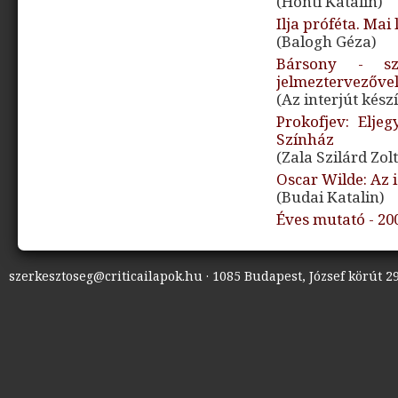
(Honti Katalin)
Ilja próféta. Ma
(Balogh Géza)
Bársony - sz
jelmeztervezőve
(Az interjút kész
Prokofjev: Elje
Színház
(Zala Szilárd Zol
Oscar Wilde: Az i
(Budai Katalin)
Éves mutató - 20
szerkesztoseg@criticailapok.hu · 1085 Budapest, József körút 29