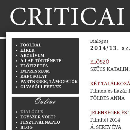
Dialógus
FŐOLDAL
2014/13. s
HÍREK
ARCHÍVUM
A LAP TÖRTÉNETE
ELŐSZÓ
ELŐFIZETÉS
SZŰCS KATALIN
IMPRESSZUM
KAPCSOLAT
PARTNEREK, TÁMOGATÓK
KÉT TALÁLKOZÁ
OLVASÓI LEVELEK
Filmen és Lázár K
FÖLDES ANNA
DIALÓGUS
JELENSÉGEK ÉS
EGYSZER VOLT?
Filmhét 2014
FESZTIVÁLNAPLÓ
Á. SEREY ÉVA
BLOG