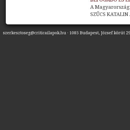
A Magyarországi
SZŰCS KATALIN
szerkesztoseg@criticailapok.hu · 1085 Budapest, József körút 29