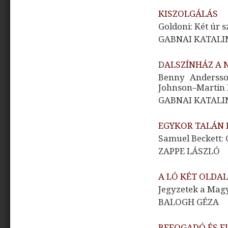
KISZOLGÁLÁS
Goldoni: Két úr s
GABNAI KATALI
D
ALSZÍNHÁZ A
Benny Andersso
Johnson–Martin
GABNAI KATALI
EGYKOR TALÁN
Samuel Beckett: 
ZAPPE LÁSZLÓ
A LÓ KÉT OLDA
Jegyzetek a Magy
BALOGH GÉZA
BEFOGADÓ ÉS E