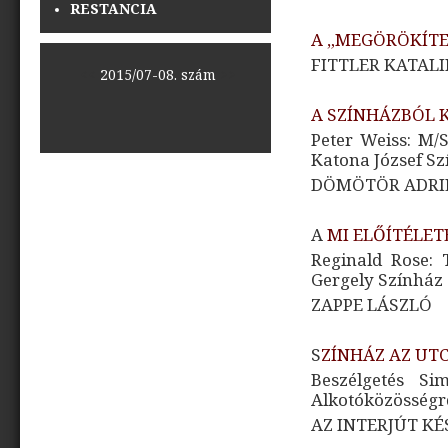
RESTANCIA
A „MEGÖRÖKÍTE
FITTLER KATAL
<<
2015/07-08. szám
>>
A SZÍNHÁZBÓL K
Peter Weiss: M/
Katona József S
DÖMÖTÖR ADRI
A
MI ELŐÍTÉLET
Reginald Rose:
Gergely Színház
ZAPPE LÁSZLÓ
S
ZÍNHÁZ AZ UT
Beszélgetés Si
Alkotóközösségr
AZ INTERJÚT KÉ