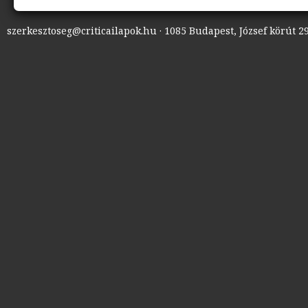
szerkesztoseg@criticailapok.hu · 1085 Budapest, József körút 29