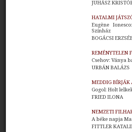
JUHÁSZ KRISTÓ
HATALMI JÁTSZ
Eugène Ionesco
Színház
BOGÁCSI ERZSÉ
REMÉNYTELEN 
Csehov: Ványa bá
URBÁN BALÁZS
MEDDIG BÍRJÁK
Gogol: Holt lelke
FRIED ILONA
NEMZETI FILH
A béke napja Ma
FITTLER KATAL