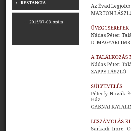
RESTANCIA
Az Évad Legjobb
MARTON LÁSZLÓ
<<
2015/07-08. szám
>>
ÜVEGCSEREPEK
Nádas Péter: Tal
D. MAGYARI IMR
A TALÁLKOZÁS
Nádas Péter: Tal
ZAPPE LÁSZLÓ
SÚLYEMELÉS
Péterfy-Novák É
Ház
GABNAI KATALI
LESZÁMOLÁS KI
Sarkadi Imre: O