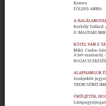
Kamra
FÖLDES ANNA
A HALÁLANGYA
Borbély Szilárd: 
D. MAGYARI IMR
KÖZEL VAN-E T
Mikó Csaba–Gáspá
A hét szamuráj 
BOGÁCSI ERZSÉ
ALAPHANGOK É
Szubjektív jegyz
TRENCSÉNYI IM
ÖRÜLJETEK, HO
Lámpagyújtogat